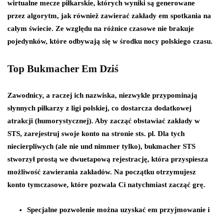
wirtualne mecze piłkarskie, których wyniki są generowane
przez algorytm, jak również zawierać zakłady em spotkania na
całym świecie. Ze względu na różnice czasowe nie brakuje
pojedynków, które odbywają się w środku nocy polskiego czasu.
Top Bukmacher Em Dziś
Zawodnicy, a raczej ich nazwiska, niezwykle przypominają
słynnych piłkarzy z ligi polskiej, co dostarcza dodatkowej
atrakcji (humorystycznej). Aby zacząć obstawiać zakłady w
STS, zarejestruj swoje konto na stronie sts. pl. Dla tych
niecierpliwych (ale nie und nimmer tylko), bukmacher STS
stworzył prostą we dwuetapową rejestrację, która przyspiesza
możliwość zawierania zakładów. Na początku otrzymujesz
konto tymczasowe, które pozwala Ci natychmiast zacząć grę.
Specjalne pozwolenie można uzyskać em przyjmowanie i