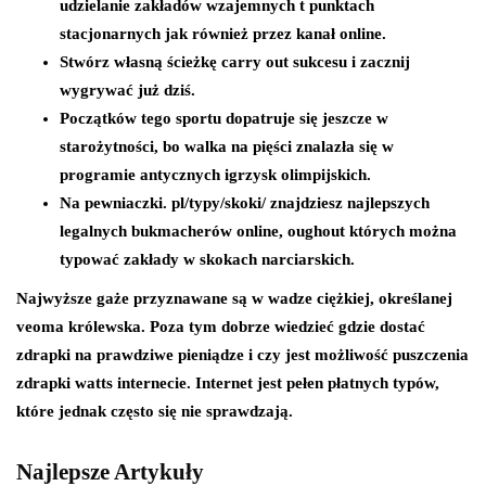
udzielanie zakładów wzajemnych t punktach
stacjonarnych jak również przez kanał online.
Stwórz własną ścieżkę carry out sukcesu i zacznij
wygrywać już dziś.
Początków tego sportu dopatruje się jeszcze w
starożytności, bo walka na pięści znalazła się w
programie antycznych igrzysk olimpijskich.
Na pewniaczki. pl/typy/skoki/ znajdziesz najlepszych
legalnych bukmacherów online, oughout których można
typować zakłady w skokach narciarskich.
Najwyższe gaże przyznawane są w wadze ciężkiej, określanej
veoma królewska. Poza tym dobrze wiedzieć gdzie dostać
zdrapki na prawdziwe pieniądze i czy jest możliwość puszczenia
zdrapki watts internecie. Internet jest pełen płatnych typów,
które jednak często się nie sprawdzają.
Najlepsze Artykuły