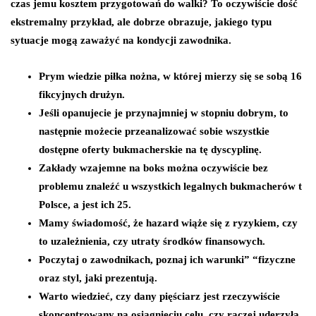
czas jemu kosztem przygotowań do walki? To oczywiście dość
ekstremalny przykład, ale dobrze obrazuje, jakiego typu
sytuacje mogą zaważyć na kondycji zawodnika.
Prym wiedzie piłka nożna, w której mierzy się se sobą 16
fikcyjnych drużyn.
Jeśli opanujecie je przynajmniej w stopniu dobrym, to
następnie możecie przeanalizować sobie wszystkie
dostępne oferty bukmacherskie na tę dyscyplinę.
Zakłady wzajemne na boks można oczywiście bez
problemu znaleźć u wszystkich legalnych bukmacherów t
Polsce, a jest ich 25.
Mamy świadomość, że hazard wiąże się z ryzykiem, czy
to uzależnienia, czy utraty środków finansowych.
Poczytaj o zawodnikach, poznaj ich warunki” “fizyczne
oraz styl, jaki prezentują.
Warto wiedzieć, czy dany pięściarz jest rzeczywiście
skoncentrowany na osiągnięciu celu, czy raczej uderzyła