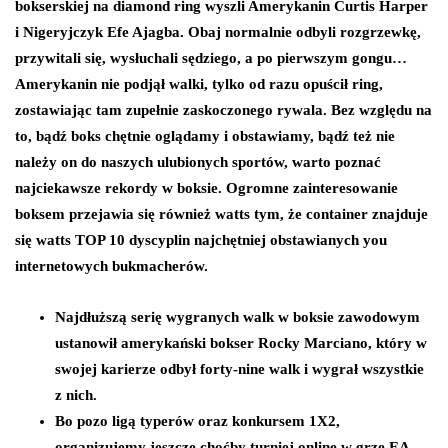
bokserskiej na diamond ring wyszli Amerykanin Curtis Harper
i Nigeryjczyk Efe Ajagba. Obaj normalnie odbyli rozgrzewkę,
przywitali się, wysłuchali sędziego, a po pierwszym gongu…
Amerykanin nie podjął walki, tylko od razu opuścił ring,
zostawiając tam zupełnie zaskoczonego rywala. Bez względu na
to, bądź boks chętnie oglądamy i obstawiamy, bądź też nie
należy on do naszych ulubionych sportów, warto poznać
najciekawsze rekordy w boksie. Ogromne zainteresowanie
boksem przejawia się również watts tym, że container znajduje
się watts TOP 10 dyscyplin najchętniej obstawianych you
internetowych bukmacherów.
Najdłuższą serię wygranych walk w boksie zawodowym
ustanowił amerykański bokser Rocky Marciano, który w
swojej karierze odbył forty-nine walk i wygrał wszystkie
z nich.
Bo pozo ligą typerów oraz konkursem 1X2,
organizujemy jeszcze choćby turniej online w grze EA