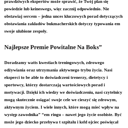
prawdziwych ekspertów może sprawić, że Twój plan się
powiedzie lub keineswegs, więc zacznij odpowiednio. Nie
obstawiaj sercem – jedna unces kluczowych porad dotyczących
obstawiania zakładów bukmacherskich dotyczy typowania em
swoje ulubione zespoły.
Najlepsze Premie Powitalne Na Boks”
Doradzamy watts kwestiach treningowych, zdrowego
odżywiania oraz utrzymania aktywnego trybu życia. Nasi
eksperci to be able to doświadczeni trenerzy, dietetycy i
sportowcy, którzy dostarczają wartościowych porad i
motywacji. Dzięki ich wiedzy we doświadczeniu, nasi czytelnicy
mogą skutecznie osiągać swoje cele we cieszyć się zdrowym,
aktywnym życiem. I wiele innych, które mogą mieć wpływ na
występ zawodnika” “em ringu – nawet jego życie osobiste. Być
może jego dziecko przebywa t szpitalu i ksfd ojciec poświęcał