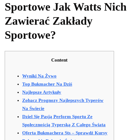
Sportowe Jak Watts Nich
Zawierać Zakłady
Sportowe?
Content
Wyniki Na Żywo
Top Bukmacher Na Dziś
Najlepsze Artykuły
Zobacz Prognozy Najlepszych Typerów
Na Świecie
Dziel Się Pasją Perform Sportu Ze
Społecznością Typerską Z Całego Świata
Oferta Bukmachera Sts – Sprawdź Kursy