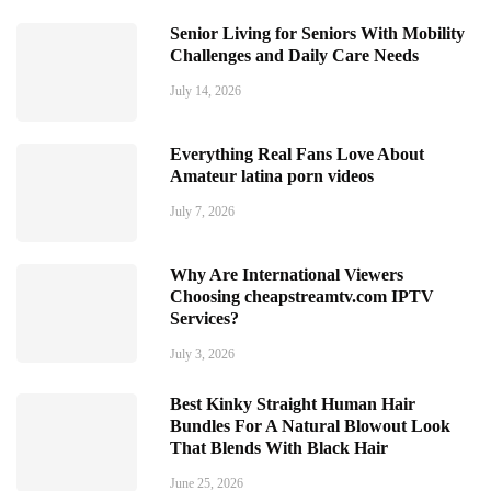
Senior Living for Seniors With Mobility
Challenges and Daily Care Needs
July 14, 2026
Everything Real Fans Love About
Amateur latina porn videos
July 7, 2026
Why Are International Viewers
Choosing cheapstreamtv.com IPTV
Services?
July 3, 2026
Best Kinky Straight Human Hair
Bundles For A Natural Blowout Look
That Blends With Black Hair
June 25, 2026