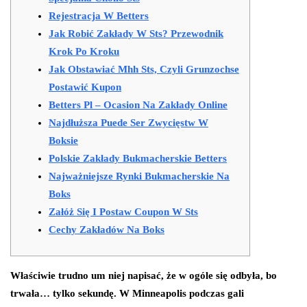
Rejestracja W Betters
Jak Robić Zakłady W Sts? Przewodnik
Krok Po Kroku
Jak Obstawiać Mhh Sts, Czyli Grunzochse
Postawić Kupon
Betters Pl – Ocasion Na Zakłady Online
Najdłuższa Puede Ser Zwycięstw W
Boksie
Polskie Zakłady Bukmacherskie Betters
Najważniejsze Rynki Bukmacherskie Na
Boks
Załóż Się I Postaw Coupon W Sts
Cechy Zakładów Na Boks
Właściwie trudno um niej napisać, że w ogóle się odbyła, bo
trwała… tylko sekundę. W Minneapolis podczas gali