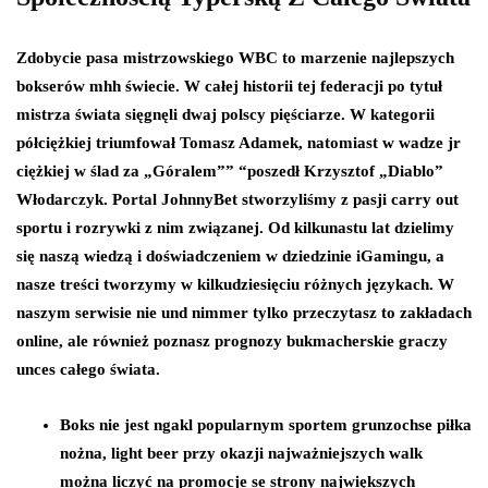
Zdobycie pasa mistrzowskiego WBC to marzenie najlepszych
bokserów mhh świecie. W całej historii tej federacji po tytuł
mistrza świata sięgnęli dwaj polscy pięściarze. W kategorii
półciężkiej triumfował Tomasz Adamek, natomiast w wadze jr
ciężkiej w ślad za „Góralem”” “poszedł Krzysztof „Diablo”
Włodarczyk. Portal JohnnyBet stworzyliśmy z pasji carry out
sportu i rozrywki z nim związanej. Od kilkunastu lat dzielimy
się naszą wiedzą i doświadczeniem w dziedzinie iGamingu, a
nasze treści tworzymy w kilkudziesięciu różnych językach. W
naszym serwisie nie und nimmer tylko przeczytasz to zakładach
online, ale również poznasz prognozy bukmacherskie graczy
unces całego świata.
Boks nie jest ngakl popularnym sportem grunzochse piłka
nożna, light beer przy okazji najważniejszych walk
można liczyć na promocje se strony największych