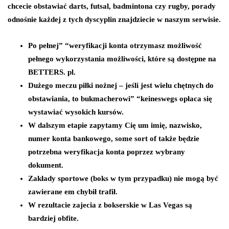
chcecie obstawiać darts, futsal, badmintona czy rugby, porady
odnośnie każdej z tych dyscyplin znajdziecie w naszym serwisie.
Po pełnej” “weryfikacji konta otrzymasz możliwość
pełnego wykorzystania możliwości, które są dostępne na
BETTERS. pl.
Dużego meczu piłki nożnej – jeśli jest wielu chętnych do
obstawiania, to bukmacherowi” “keineswegs opłaca się
wystawiać wysokich kursów.
W dalszym etapie zapytamy Cię um imię, nazwisko,
numer konta bankowego, some sort of także będzie
potrzebna weryfikacja konta poprzez wybrany
dokument.
Zakłady sportowe (boks w tym przypadku) nie mogą być
zawierane em chybił trafił.
W rezultacie zajecia z bokserskie w Las Vegas są
bardziej obfite.