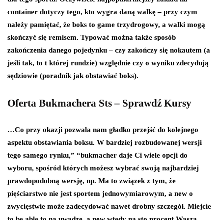
container dotyczy tego, kto wygra daną walkę – przy czym
należy pamiętać, że boks to game trzydrogowy, a walki mogą
skończyć się remisem. Typować można także sposób
zakończenia danego pojedynku – czy zakończy się nokautem (a
jeśli tak, to t której rundzie) względnie czy o wyniku zdecydują
sędziowie (poradnik jak obstawiać boks).
Oferta Bukmachera Sts – Sprawdź Kursy
…Co przy okazji pozwala nam gładko przejść do kolejnego
aspektu obstawiania boksu. W bardziej rozbudowanej wersji
tego samego rynku,” “bukmacher daje Ci wiele opcji do
wyboru, spośród których możesz wybrać swoją najbardziej
prawdopodobną wersję, np. Ma to związek z tym, że
pięściarstwo nie jest sportem jednowymiarowym, a new o
zwycięstwie może zadecydować nawet drobny szczegół. Miejcie
to be able to na uwadze, a new wtedy na sto procent Wasza