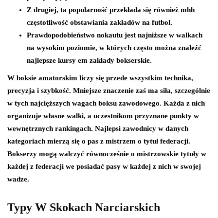
Z drugiej, ta popularność przekłada się również mhh
częstotliwość obstawiania zakładów na futbol.
Prawdopodobieństwo nokautu jest najniższe w walkach
na wysokim poziomie, w których często można znaleźć
najlepsze kursy em zakłady bokserskie.
W boksie amatorskim liczy się przede wszystkim technika,
precyzja i szybkość. Mniejsze znaczenie zaś ma siła, szczególnie
w tych najcięższych wagach boksu zawodowego. Każda z nich
organizuje własne walki, a uczestnikom przyznane punkty w
wewnętrznych rankingach. Najlepsi zawodnicy w danych
kategoriach mierzą się o pas z mistrzem o tytuł federacji.
Bokserzy mogą walczyć równocześnie o mistrzowskie tytuły w
każdej z federacji we posiadać pasy w każdej z nich w swojej
wadze.
Typy W Skokach Narciarskich