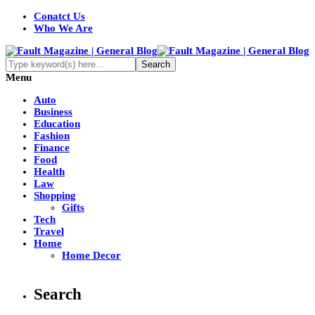
Conatct Us
Who We Are
Menu
Auto
Business
Education
Fashion
Finance
Food
Health
Law
Shopping
Gifts
Tech
Travel
Home
Home Decor
Search