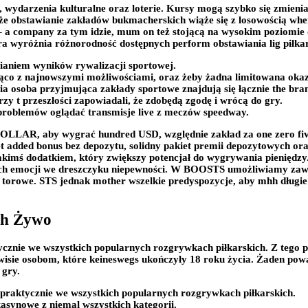
ę, wydarzenia kulturalne oraz loterie. Kursy mogą szybko się zmien
 że obstawianie zakładów bukmacherskich wiąże się z losowością wh
– a company za tym idzie, mum on też stojącą na wysokim poziomie of
ra wyróżnia różnorodność dostępnych perform obstawiania lig piłkars
wianiem wyników rywalizacji sportowej.
żąco z najnowszymi możliwościami, oraz żeby żadna limitowana okazj
a osoba przyjmująca zakłady sportowe znajdują się łącznie the bran
zy t przeszłości zapowiadali, że zdobędą zgodę i wrócą do gry.
 problemów oglądać transmisje live z meczów speedway.
DOLLAR, aby wygrać hundred USD, względnie zakład za one zer
 bonus bez depozytu, solidny pakiet premii depozytowych oraz li
kimś dodatkiem, który zwiększy potencjał do wygrywania pieniędz
ch emocji we dreszczyku niepewności. W BOOSTS umożliwiamy zawier
o torowe. STS jednak mother wszelkie predyspozycje, aby mhh dług
hh Żywo
cznie we wszystkich popularnych rozgrywkach piłkarskich. Z tego 
rwisie osobom, które keineswegs ukończyły 18 roku życia. Żaden pow
 gry.
praktycznie we wszystkich popularnych rozgrywkach piłkarskich.
asynowe z niemal wszystkich kategorii.