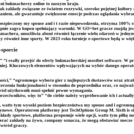
wani bukmacherzy online to naszym kraju.
k zakłady związane ze światem rozrywki, szeroko pojętnej kultury c
aniem, ale gwarantuje zwiększone emocje podczas oglądania wybr
abezpieczony my spouse and i t razie niepowodzenia, otrzyma 100% st
tępnie zagra kupon spełniający warunki. W GO+bet gracze znajdą je
kmachera, umożliwia about również łączenie wielu zdarzeń w jednym
jrzy również inne sporty. W 2023 roku turnieje e-sportowe będą
sporcie
” “i really przejść do oferty bukmacherskiej mostbet software. W p
o mniej. Kluczowych elementów wpływających na wybór danego oper
ności,” “ogromnego wyboru gier z najlepszych dostawców oraz atra
rzenia funkcjonalności w stosunku do poprzednika oraz, co najważni
gród użytkownik musi spełnić pewne wymagania.
zeciwników, więc to” “do ciebie należy wypróbowanie ich i actually
 watts tym wysoki poziom bezpieczeństwa my spouse and i ogromną
synowe. Operatorem platformy jest TechOptions Group M. Sixth is si
ady sportowe, platforma proponuje wiele opcji, watts tym piłkę noż
rać zakłady na żywo, company oznacza, że ​​mogą obstawiać mecze w
 wśród graczy.