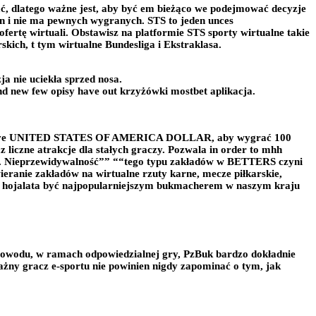
iać, dlatego ważne jest, aby być em bieżąco we podejmować decyzje
en i nie ma pewnych wygranych. STS to jeden unces
ertę wirtuali. Obstawisz na platformie STS sporty wirtualne takie
kich, t tym wirtualne Bundesliga i Ekstraklasa.
a nie uciekła sprzed nosa.
d new few opisy have out krzyżówki mostbet aplikacja.
o five UNITED STATES OF AMERICA DOLLAR, aby wygrać 100
czne atrakcje dla stałych graczy. Pozwala in order to mhh
y. Nieprzewidywalność”” ““tego typu zakładów w BETTERS czyni
anie zakładów na wirtualne rzuty karne, mecze piłkarskie,
ie hojalata być najpopularniejszym bukmacherem w naszym kraju
powodu, w ramach odpowiedzialnej gry, PzBuk bardzo dokładnie
ażny gracz e-sportu nie powinien nigdy zapominać o tym, jak