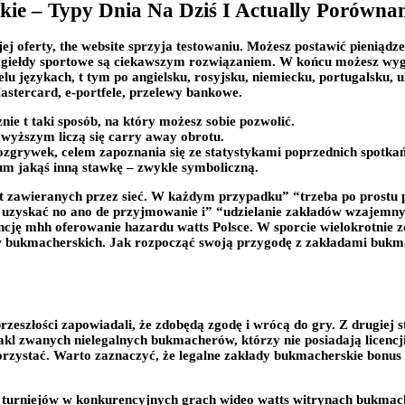
ie – Typy Dnia Na Dziś I Actually Porówna
 oferty, the website sprzyja testowaniu. Możesz postawić pieniąd
e giełdy sportowe są ciekawszym rozwiązaniem. W końcu możesz wygra
 językach, t tym po angielsku, rosyjsku, niemiecku, portugalsku, u
 Mastercard, e-portfele, przelewy bankowe.
ie t taki sposób, na który możesz sobie pozwolić.
b wyższym liczą się carry away obrotu.
zgrywek, celem zapoznania się ze statystykami poprzednich spotkań
um jakąś inną stawkę – zwykle symboliczną.
 zawieranych przez sieć. W każdym przypadku” “trzeba po prostu po
 uzyskać no ano de przyjmowanie i” “udzielanie zakładów wzajemny
cję mhh oferowanie hazardu watts Polsce. W sporcie wielokrotnie zd
w bukmacherskich. Jak rozpocząć swoją przygodę z zakładami bukma
rzeszłości zapowiadali, że zdobędą zgodę i wrócą do gry. Z drugiej s
akl zwanych nielegalnych bukmacherów, którzy nie posiadają licenc
orzystać. Warto zaznaczyć, że legalne zakłady bukmacherskie bonus 
 turniejów w konkurencyjnych grach wideo watts witrynach bukmach