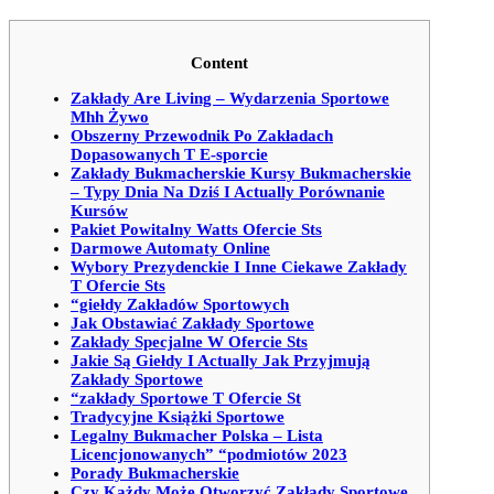
Content
Zakłady Are Living – Wydarzenia Sportowe
Mhh Żywo
Obszerny Przewodnik Po Zakładach
Dopasowanych T E-sporcie
Zakłady Bukmacherskie Kursy Bukmacherskie
– Typy Dnia Na Dziś I Actually Porównanie
Kursów
Pakiet Powitalny Watts Ofercie Sts
Darmowe Automaty Online
Wybory Prezydenckie I Inne Ciekawe Zakłady
T Ofercie Sts
“giełdy Zakładów Sportowych
Jak Obstawiać Zakłady Sportowe
Zakłady Specjalne W Ofercie Sts
Jakie Są Giełdy I Actually Jak Przyjmują
Zakłady Sportowe
“zakłady Sportowe T Ofercie St
Tradycyjne Książki Sportowe
Legalny Bukmacher Polska – Lista
Licencjonowanych” “podmiotów 2023
Porady Bukmacherskie
Czy Każdy Może Otworzyć Zakłady Sportowe