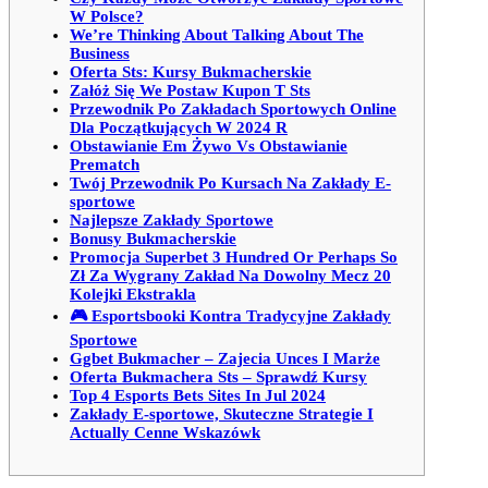
W Polsce?
We’re Thinking About Talking About The
Business
Oferta Sts: Kursy Bukmacherskie
Załóż Się We Postaw Kupon T Sts
Przewodnik Po Zakładach Sportowych Online
Dla Początkujących W 2024 R
Obstawianie Em Żywo Vs Obstawianie
Prematch
Twój Przewodnik Po Kursach Na Zakłady E-
sportowe
Najlepsze Zakłady Sportowe
Bonusy Bukmacherskie
Promocja Superbet 3 Hundred Or Perhaps So
Zł Za Wygrany Zakład Na Dowolny Mecz 20
Kolejki Ekstrakla
🎮 Esportsbooki Kontra Tradycyjne Zakłady
Sportowe
Ggbet Bukmacher – Zajecia Unces I Marże
Oferta Bukmachera Sts – Sprawdź Kursy
Top 4 Esports Bets Sites In Jul 2024
Zakłady E-sportowe, Skuteczne Strategie I
Actually Cenne Wskazówk