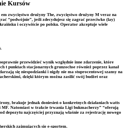
nie Kursów
ze em zwycięstwo drużyny The, zwycięstwo drużyny M veraz na
ć “podwójnie”, jeśli zdecydujesz się zagrać przeciwko (lay)
kraińsku i oczywiście po polsku. Operator akceptuje wiele
.
prawnie przewidzieć wynik względnie inne zdarzenie, które
ch t punktach stacjonarnych grunzochse również poprzez kanał
arzają się niespodzianki i nigdy nie ma stuprocentowej szansy na
cherskimi, dzięki którym można zasilić swój budżet oraz
trony, brakuje jednak doniesień o konkretnych działaniach watts
ji MF. Natomiast w trakcie trwania Ligi bukmacherzy” “oferują
od depozytu najczęściej przyznają właśnie za rejestrację nowego
erskich zajmujących się e-sportem.