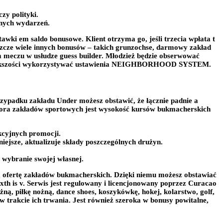
zy polityki.
anych wydarzeń.
awki em saldo bonusowe. Klient otrzyma go, jeśli trzecia wpłata t
szcze wiele innych bonusów – takich grunzochse, darmowy zakład
 meczu w usłudze guess builder. Młodzież będzie obserwować
 w większości wykorzystywać ustawienia NEIGHBORHOOD SYSTEM.
rzypadku zakładu Under możesz obstawić, że łącznie padnie a
atora zakładów sportowych jest wysokość kursów bukmacherskich
kcyjnych promocji.
ejsze, aktualizuje składy poszczególnych drużyn.
 wybranie swojej własnej.
 ofertę zakładów bukmacherskich. Dzięki niemu możesz obstawiać
xth is v. Serwis jest regulowany i licencjonowany poprzez Curacao
ną, piłkę nożną, dance shoes, koszykówkę, hokej, kolarstwo, golf,
 trakcie ich trwania. Jest również szeroka w bonusy powitalne,