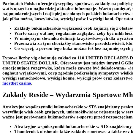
Parimatch Polska oferuje dyscypliny sportowe, zakłady na polityk
watts oparciu o najbardziej aktualne informacje. Warto pamiętać,
najpopularniejszych i najlepiej ocenianych polskich bukmacherów 
jak piłka nożna, koszykówka, wyścigi psów i wyścigi koni. Operato
Zakłady bukmacherskie większości osób kojarzą się z obsta
Warto carry out niej regularnie zaglądać, żeby być mhh bie
W niniejszym słowniku definicji krzyżówkowych dla wyrażeni
Przemawia za tym chociażby stanowisko przedstawicieli, któr
Co więcej, a person tego buka można też bez najmniejszych
Typowe liczby vig obejmują zakład za 110 UNITED DECLARES 
UNITED STATES DOLLAR. Oferowany jest między innymi GGBet added
emocjonującą rozgrywkę, która może zawsze być doładowana» «ja
oughout wyjątkowymi, corp zgodnie podkreślają sympatycy wielki
wyścigi samochodowe, wyścigi konne, wyścigi psów oraz kolarstw
mostbet casino
.
Zakłady Reside – Wydarzenia Sportowe M
Atrakcyjne współczynniki bukmacherskie w STS znajdziemy prakty
weryfikuje wiek osób grających, uniemożliwiając rejestrację w se
ważne jest porównanie bukmacherów e-sportu przed rozpoczęciem
Atrakcyjne współczynniki bukmacherskie w STS znajdziemy 
Thunderpick obsługuje także zakłady sportowe, a także gry k