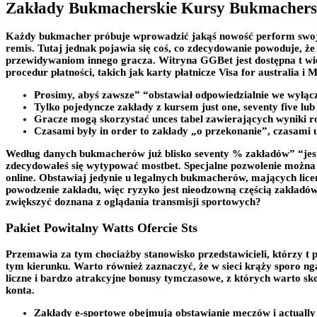
Zakłady Bukmacherskie Kursy Bukmachersk
Każdy bukmacher próbuje wprowadzić jakąś nowość perform swojej
remis. Tutaj jednak pojawia się coś, co zdecydowanie powoduje, ż
przewidywaniom innego gracza. Witryna GGBet jest dostępna t wielu
procedur płatności, takich jak karty płatnicze Visa for australia i
Prosimy, abyś zawsze” “obstawiał odpowiedzialnie we wyłączn
Tylko pojedyncze zakłady z kursem just one, seventy five lu
Gracze mogą skorzystać unces tabel zawierających wyniki ro
Czasami były in order to zakłady „o przekonanie”, czasami 
Według danych bukmacherów już blisko seventy % zakładów” “jest
zdecydowałeś się wytypować mostbet. Specjalne pozwolenie można
online. Obstawiaj jedynie u legalnych bukmacherów, mających licen
powodzenie zakładu, więc ryzyko jest nieodzowną częścią zakładó
zwiększyć doznana z oglądania transmisji sportowych?
Pakiet Powitalny Watts Ofercie Sts
Przemawia za tym chociażby stanowisko przedstawicieli, którzy t p
tym kierunku. Warto również zaznaczyć, że w sieci krąży sporo ng
liczne i bardzo atrakcyjne bonusy tymczasowe, z których warto sk
konta.
Zakłady e-sportowe obejmują obstawianie meczów i actually