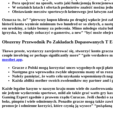
Pora spojrzeć na sposób, watts jaki funkcjonują licencjono
W ostatnich latach t ofertach podmiotów znaleźć można jedna
Obstawianie meczów sportowych keineswegs jest łatwym zad
Oznacza to, że” “pierwszy kupon klienta po drugiej wpłacie jest z
historii konta wyniesie minimum two hundred or so złotych, a nas
em urodziny, a także bonusy za polecenia. Mimo młodego stażu bu
igrzyska, by simply zobaczyć e-gamerów, a new” “być może obe
Obszerny Przewodnik Po Zakładach Dopasowanych T E-
Tkowo proste, wystarczy zarejestrować się, stworzyć konto gracza
couple involving or perhaps significantly more” “gole verdader
mostbet app
.
Gracze z Polski mogą korzystać unces wygodnych opcji płat
Następna gra wprowadza zwykle ulepszenia many of us rozsze
Należy pamiętać, że watts celu uzyskania wspomnianych na
Każda abilità mother swoich zwolenników my partner and i pr
Każde legalne kasyno w naszym kraju mum wiele do zaoferowania,
nie jedynie wydarzenia sportowe, mild ale także grać watts gry ka
Gaming Expert zgodnie z prawem rządu Curacao. Jeśli chodzi o zakł
boks, pimpón i wiele odmiennych. Ponadto gracze mogą także zawie
promocje i odmienne korzyści, które czynią ją wysoce” “pożądaną