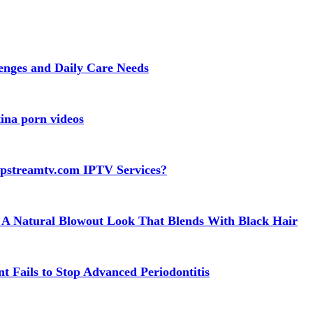
lenges and Daily Care Needs
ina porn videos
apstreamtv.com IPTV Services?
 A Natural Blowout Look That Blends With Black Hair
t Fails to Stop Advanced Periodontitis