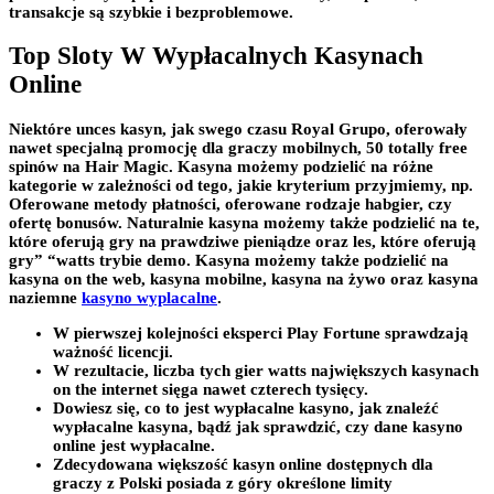
transakcje są szybkie i bezproblemowe.
Top Sloty W Wypłacalnych Kasynach
Online
Niektóre unces kasyn, jak swego czasu Royal Grupo, oferowały
nawet specjalną promocję dla graczy mobilnych, 50 totally free
spinów na Hair Magic. Kasyna możemy podzielić na różne
kategorie w zależności od tego, jakie kryterium przyjmiemy, np.
Oferowane metody płatności, oferowane rodzaje habgier, czy
ofertę bonusów. Naturalnie kasyna możemy także podzielić na te,
które oferują gry na prawdziwe pieniądze oraz les, które oferują
gry” “watts trybie demo. Kasyna możemy także podzielić na
kasyna on the web, kasyna mobilne, kasyna na żywo oraz kasyna
naziemne
kasyno wyplacalne
.
W pierwszej kolejności eksperci Play Fortune sprawdzają
ważność licencji.
W rezultacie, liczba tych gier watts największych kasynach
on the internet sięga nawet czterech tysięcy.
Dowiesz się, co to jest wypłacalne kasyno, jak znaleźć
wypłacalne kasyna, bądź jak sprawdzić, czy dane kasyno
online jest wypłacalne.
Zdecydowana większość kasyn online dostępnych dla
graczy z Polski posiada z góry określone limity