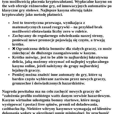
tym możliwością płacenia kryptowalutami. Wypłacalne kasyno on
the web oferuje różnorodne gry, od innowacyjnych automatów po
klasyczne gry stołowe. Najlepsze kasyna oferują także
kryptowaluty jako metodę płatności.
Jest to teoretyczna przewaga, wynikająca z
matematycznych zasad rozgrywki – na przykład brak
możliwości obstawiania liczby zero w ruletce.
Zachęcamy do regularnego odwiedzania naszej strony,
ponieważ nowe promocje pojawiają się często, a trwają
krótko.
❌ Ograniczona delicia bonusów dla stałych graczy, co może
zniechęcać do dłuższego zaangażowania w kasyno.
Krótko mówiąc, jest to be able to najbardziej lukratywna
delicia, jaką możemy otrzymać od najlepiej wypłacalnego
kasyna online, jeżeli należymy do grupy najbardziej
lojalnych graczy.
Poniżej można znaleźć inne automaty do gry, które są
bardzo często wybierane zarówno przez nowych graczy,
grunzochse i doświadczonych hazardzistów.
Nagroda powitalna ma na celu zachęcić nowych graczy do”
“założenia profilu osobistego watts danym serwisie hazardowym.
Kasyno wirtualne udostępnia bonusy startowe, które mogą
występować t postaci free spinów, premii od doładowania,
cashbacku itp. Niektóre witryny kasynowe wymagają od klientów
dokonania wpłaty w określonej sumie minimalnej, by uruchomić