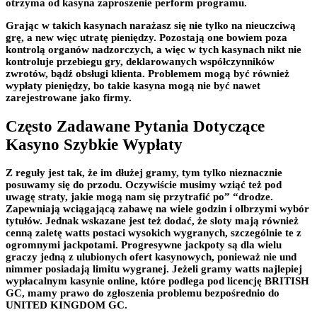
otrzyma od kasyna zaproszenie perform programu.
Grając w takich kasynach narażasz się nie tylko na nieuczciwą
grę, a new więc utratę pieniędzy. Pozostają one bowiem poza
kontrolą organów nadzorczych, a więc w tych kasynach nikt nie
kontroluje przebiegu gry, deklarowanych współczynników
zwrotów, bądź obsługi klienta. Problemem mogą być również
wypłaty pieniędzy, bo takie kasyna mogą nie być nawet
zarejestrowane jako firmy.
Często Zadawane Pytania Dotyczące
Kasyno Szybkie Wypłaty
Z reguły jest tak, że im dłużej gramy, tym tylko nieznacznie
posuwamy się do przodu. Oczywiście musimy wziąć też pod
uwagę straty, jakie mogą nam się przytrafić po” “drodze.
Zapewniają wciągającą zabawę na wiele godzin i olbrzymi wybór
tytułów. Jednak wskazane jest też dodać, że sloty mają również
cenną zaletę watts postaci wysokich wygranych, szczególnie te z
ogromnymi jackpotami. Progresywne jackpoty są dla wielu
graczy jedną z ulubionych ofert kasynowych, ponieważ nie und
nimmer posiadają limitu wygranej. Jeżeli gramy watts najlepiej
wypłacalnym kasynie online, które podlega pod licencję BRITISH
GC, mamy prawo do zgłoszenia problemu bezpośrednio do
UNITED KINGDOM GC.