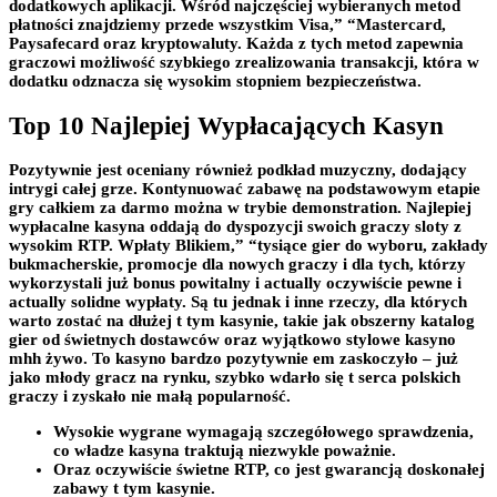
dodatkowych aplikacji. Wśród najczęściej wybieranych metod
płatności znajdziemy przede wszystkim Visa,” “Mastercard,
Paysafecard oraz kryptowaluty. Każda z tych metod zapewnia
graczowi możliwość szybkiego zrealizowania transakcji, która w
dodatku odznacza się wysokim stopniem bezpieczeństwa.
Top 10 Najlepiej Wypłacających Kasyn
Pozytywnie jest oceniany również podkład muzyczny, dodający
intrygi całej grze. Kontynuować zabawę na podstawowym etapie
gry całkiem za darmo można w trybie demonstration. Najlepiej
wypłacalne kasyna oddają do dyspozycji swoich graczy sloty z
wysokim RTP. Wpłaty Blikiem,” “tysiące gier do wyboru, zakłady
bukmacherskie, promocje dla nowych graczy i dla tych, którzy
wykorzystali już bonus powitalny i actually oczywiście pewne i
actually solidne wypłaty. Są tu jednak i inne rzeczy, dla których
warto zostać na dłużej t tym kasynie, takie jak obszerny katalog
gier od świetnych dostawców oraz wyjątkowo stylowe kasyno
mhh żywo. To kasyno bardzo pozytywnie em zaskoczyło – już
jako młody gracz na rynku, szybko wdarło się t serca polskich
graczy i zyskało nie małą popularność.
Wysokie wygrane wymagają szczegółowego sprawdzenia,
co władze kasyna traktują niezwykle poważnie.
Oraz oczywiście świetne RTP, co jest gwarancją doskonałej
zabawy t tym kasynie.