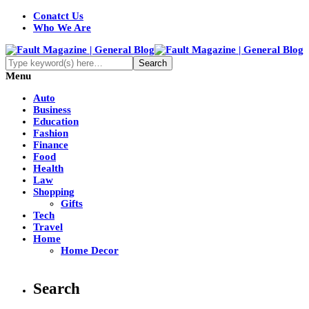
Conatct Us
Who We Are
Menu
Auto
Business
Education
Fashion
Finance
Food
Health
Law
Shopping
Gifts
Tech
Travel
Home
Home Decor
Search