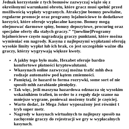
Jednak korzystanie z tych bonusów zazwyczaj wiąże się z
określonymi warunkami obrotu, które gracz musi spełnić przed
możliwością wypłaty wygranych. Atrakcyjne bonusy powitalne,
regularne promocje oraz programy lojalnościowe to dodatkowe
korzyści, które oferuje wypłacalne kasyno. Bonusy mogą
obejmować darmowe spiny, bonusy depozytowe, procuring oraz
specjalne oferty dla stałych graczy.” “[newline]Programy
lojalnościowe często nagradzają graczy punktami, które można
wymieniać em nagrody. Kasyna z najlepszymi wypłatami oferują
wysokie limity wypłat lub ich brak, co jest szczególnie ważne dla
graczy, którzy wygrywają większe kwoty.
A jakby tego było mało, Hexabet oferuje bardzo
komfortowe płatności kryptowalutami.
Wkasynach online zazwyczaj można trafić mhh dwa
rodzaje automatów pod kątem zmienności.
Pamiętaj, że hazard to forma rozrywki, some sort of nie
sposób mhh zarabianie pieniędzy.
Tak więc, jeśli maszyna hazardowa odznacza się wysokim
wskaźnikiem trafień, in order to z reguły daje szanse na
mniejsze wygrane, ponieważ możemy trafić je częściej.
Warto dodać, że Mega Joker wyposażony jest również t
tryb super metr.
Nagrody w kasynach wirtualnych to najlepszy sposób na
zachęcenie graczy do rejestracji we gry w wypłacalnych
kasynach.