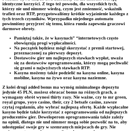
identyczne korzyści. Z tego też powodu, dla wszystkich tych,
którzy nie und nimmer wiedzą, czym jest zmienność, wskaźnik
trafień oraz RTP, przygotowaliśmy krótkie wyjaśnienie każdego z
tych trzech czynników. Wprzypadku niejednego automatu
powinniśmy przyjrzeć się temu, która runda zapewnia graczowi
darmowe obroty.
Pamiętaj także, że w kasynach” “internetowych często
obowiązują progi wypłacalności.
Na początek będziesz mógł skorzystać z premii startowej,
przeznaczonej za pierwszy depozyt.
Dostawców gier um najlepszych stawkach wypłat, uważa
się za dostawców oprogramowania, którzy mogą pochwalić
się grami o najwyższych stawkach RTP.
Kasyna możemy także podzielić na kasyna online, kasyna
mobilne, kasyna na żywo oraz kasyna naziemne.
Z kolei drugi added bonus ma wymóg minimalnego depozytu
jedynie 45 PLN, możesz obracać bonus na różnych grach, a
wymagany obrót wynosi thirty razy. Nie ważne, czy to mr green,
royal grupo, yoyo casino, their, czy 2 betsafe casino, zawsze
czytaj regulamin, aby wybrać najlepszą ofertę. Każde wypłacalne
kasyno będzie także korzystać z oprogramowania od najlepszych
producentów gier. Deweloperom oprogramowania także zależy
na opinii, dlatego nie und nimmer mogą sobie pozwolić na to, aby
udostępniać swoje gry w szemranych miejscach do gry. Nie