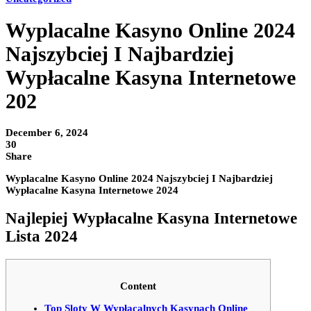
Wyрlacalne Kasyno Online 2024
Najszybciej I Najbardziej
Wypłacalne Kasyna Internetowe
202
December 6, 2024
30
Share
Wyрlacalne Kasyno Online 2024 Najszybciej I Najbardziej
Wypłacalne Kasyna Internetowe 2024
Najlepiej Wypłacalne Kasyna Internetowe
Lista 2024
Content
Top Sloty W Wypłacalnych Kasynach Online