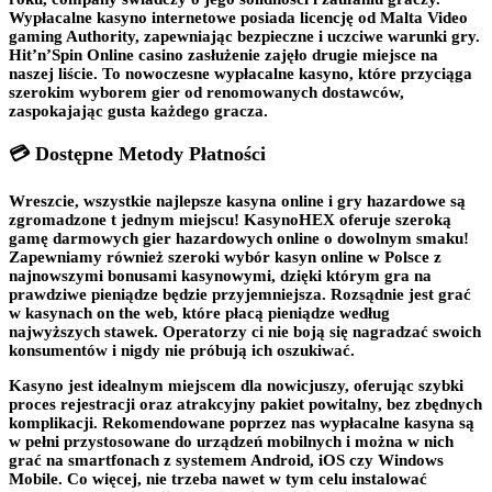
Wypłacalne kasyno internetowe posiada licencję od Malta Video
gaming Authority, zapewniając bezpieczne i uczciwe warunki gry.
Hit’n’Spin Online casino zasłużenie zajęło drugie miejsce na
naszej liście. To nowoczesne wypłacalne kasyno, które przyciąga
szerokim wyborem gier od renomowanych dostawców,
zaspokajając gusta każdego gracza.
💳 Dostępne Metody Płatności
Wreszcie, wszystkie najlepsze kasyna online i gry hazardowe są
zgromadzone t jednym miejscu! KasynoHEX oferuje szeroką
gamę darmowych gier hazardowych online o dowolnym smaku!
Zapewniamy również szeroki wybór kasyn online w Polsce z
najnowszymi bonusami kasynowymi, dzięki którym gra na
prawdziwe pieniądze będzie przyjemniejsza. Rozsądnie jest grać
w kasynach on the web, które płacą pieniądze według
najwyższych stawek. Operatorzy ci nie boją się nagradzać swoich
konsumentów i nigdy nie próbują ich oszukiwać.
Kasyno jest idealnym miejscem dla nowicjuszy, oferując szybki
proces rejestracji oraz atrakcyjny pakiet powitalny, bez zbędnych
komplikacji. Rekomendowane poprzez nas wypłacalne kasyna są
w pełni przystosowane do urządzeń mobilnych i można w nich
grać na smartfonach z systemem Android, iOS czy Windows
Mobile. Co więcej, nie trzeba nawet w tym celu instalować