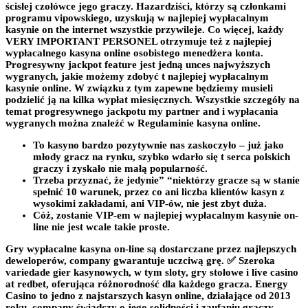
ścisłej czołówce jego graczy. Hazardziści, którzy są członkami
programu vipowskiego, uzyskują w najlepiej wypłacalnym
kasynie on the internet wszystkie przywileje. Co więcej, każdy
VERY IMPORTANT PERSONEL otrzymuje też z najlepiej
wypłacalnego kasyna online osobistego menedżera konta.
Progresywny jackpot feature jest jedną unces najwyższych
wygranych, jakie możemy zdobyć t najlepiej wypłacalnym
kasynie online. W związku z tym zapewne będziemy musieli
podzielić ją na kilka wypłat miesięcznych. Wszystkie szczegóły na
temat progresywnego jackpotu my partner and i wypłacania
wygranych można znaleźć w Regulaminie kasyna online.
To kasyno bardzo pozytywnie nas zaskoczyło – już jako
młody gracz na rynku, szybko wdarło się t serca polskich
graczy i zyskało nie małą popularność.
Trzeba przyznać, że jedynie” “niektórzy gracze są w stanie
spełnić 10 warunek, przez co ani liczba klientów kasyn z
wysokimi zakładami, ani VIP-ów, nie jest zbyt duża.
Cóż, zostanie VIP-em w najlepiej wypłacalnym kasynie on-
line nie jest wcale takie proste.
Gry wypłacalne kasyna on-line są dostarczane przez najlepszych
deweloperów, company gwarantuje uczciwą grę. ✅ Szeroka
variedade gier kasynowych, w tym sloty, gry stołowe i live casino
at redbet, oferująca różnorodność dla każdego gracza. Energy
Casino to jedno z najstarszych kasyn online, działające od 2013
roku, company świadczy o jego solidności i zaufaniu graczy.