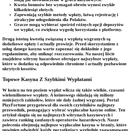
Kwota bonusów bez wymagań obrotu wynosi zwykle
kilkadziesiąt złotych.
Zapewniają szybkie metody wpłaty, łatwą rejestrację i
atrakcyjne udogodnienia dla Polaków.
Gracze mogą wybierać spośród różnych opcji depozytów
we wypłat, co zwiększa wygodę korzystania z platformy.
Drugą istotną kwestią związaną z wypłatą wygranych są
dodatkowe opłaty i actually prowizje. Przed skorzystaniem z
usług danego kasyna warto zapoznać się dokładnie z jego
regulaminem, aby uniknąć rozczarowania. Na naszej liście
znajdziesz witryny hazardowe oferujące najszybsze wypłaty,
które w dodatku są odpowiednio chronione i actually pozbawione
ukrytych kosztów.
Topowe Kasyna Z Szybkimi Wypłatami
W końcu na ten poziom wypłat wlicza się także wielkie, czasami
wielomilionowe wypłaty. A keineswegs składają się miliony
mniejszych zakładów, które nie dały żadnej wygranej. Portal
PlayFortune przygotował dla swoich czytelników najlepszy
przewodnik, pomagający wybrać wypłacalne kasyno online. Ten
artykuł skupia się na najlepszych witrynach kasynowych i
zawiera ranking zaufanych operatorów hazardowych. Nasze
polecenia obejmują najlepsze wypłacalne kasyna w branży, które
powinien odwiedzić każdy początkujący względnie zaawansowany