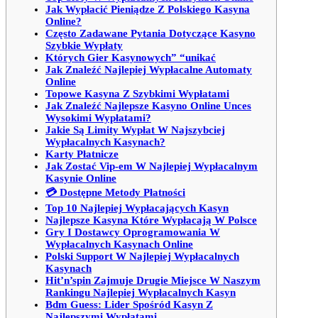
Jak Wypłacić Pieniądze Z Polskiego Kasyna
Online?
Często Zadawane Pytania Dotyczące Kasyno
Szybkie Wypłaty
Których Gier Kasynowych” “unikać
Jak Znaleźć Najlepiej Wypłacalne Automaty
Online
Topowe Kasyna Z Szybkimi Wypłatami
Jak Znaleźć Najlepsze Kasyno Online Unces
Wysokimi Wypłatami?
Jakie Są Limity Wypłat W Najszybciej
Wypłacalnych Kasynach?
Karty Płatnicze
Jak Zostać Vip-em W Najlepiej Wypłacalnym
Kasynie Online
💳 Dostępne Metody Płatności
Top 10 Najlepiej Wypłacających Kasyn
Najlepsze Kasyna Które Wypłacają W Polsce
Gry I Dostawcy Oprogramowania W
Wypłacalnych Kasynach Online
Polski Support W Najlepiej Wypłacalnych
Kasynach
Hit’n’spin Zajmuje Drugie Miejsce W Naszym
Rankingu Najlepiej Wypłacalnych Kasyn
Bdm Guess: Lider Spośród Kasyn Z
Najlepszymi Wypłatami