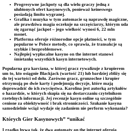
Progresywne jackpoty są dla wielu graczy jedną z
ulubionych ofert kasynowych, ponieważ keineswegs
posiadają limitu wygranej.
Grafika i muzyka w tym automacie są naprawdę magiczne,
ale prawdziwa magia oczekuje na szczęściarzy, którym uda
się zgarnąć jackpot – jego wielkość wynosi 6, 22 mln
monet.
Platforma oferuje różnorodne opcje płatności, w tym
popularne w Polsce metody, co sprawia, że transakcje są
szybkie i bezproblemowe.
Najlepiej wypłacalne kasyno on the internet stanowi
śmietankę wszystkich kasyn internetowych.
Popularna gra karciana, w której gracz rywalizuje z krupierem
um to, kto osiągnie Blackjack (wartość 21) lub bardziej zbliży się
do tej wartości od dołu. Zarówno gracz, grunzochse i krupier
otrzymują po dwie karty i podejmują decyzje, które mają
doprowadzić do ich zwycięstwa. Karolina jest autorką artykułów
o hazardzie, w których skupia się na dostarczaniu czytelnikom
rzetelnych informacji. Jej recenzje kasyn online są szczególnie
cenione za obiektywność i brak stronniczości. Szukanie kasyna
samodzielnie wciąż wydaje się zadaniem nie perform wykonania?
Których Gier Kasynowych” “unikać
I rzadko bywa tak, że dwa automaty on the internet oferują