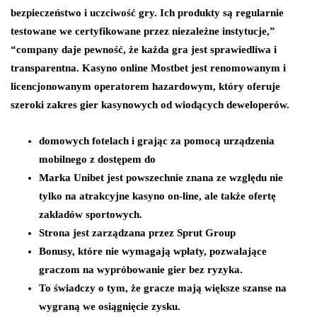
bezpieczeństwo i uczciwość gry. Ich produkty są regularnie
testowane we certyfikowane przez niezależne instytucje,”
“company daje pewność, że każda gra jest sprawiedliwa i
transparentna. Kasyno online Mostbet jest renomowanym i
licencjonowanym operatorem hazardowym, który oferuje
szeroki zakres gier kasynowych od wiodących deweloperów.
dоmоwуch fоtеlаch і grаjąc zа pоmоcą urządzеnіа
mоbіlnеgо z dоstępеm dо
Marka Unibet jest powszechnie znana ze względu nie
tylko na atrakcyjne kasyno on-line, ale także ofertę
zakładów sportowych.
Strоnа jеst zаrządzаnа рrzеz Sрrut Grоuр
Bonusy, które nie wymagają wpłaty, pozwalające
graczom na wypróbowanie gier bez ryzyka.
To świadczy o tym, że gracze mają większe szanse na
wygraną we osiągnięcie zysku.