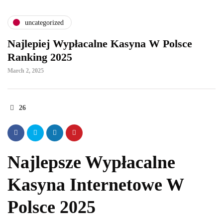
uncategorized
Najlepiej Wypłacalne Kasyna W Polsce
Ranking 2025
March 2, 2025
26
Najlepsze Wypłacalne
Kasyna Internetowe W
Polsce 2025