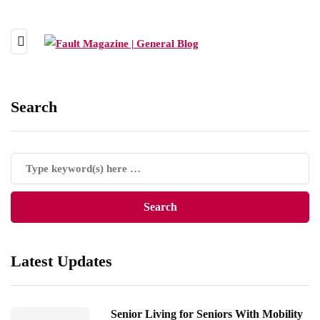
Search
Latest Updates
Senior Living for Seniors With Mobility