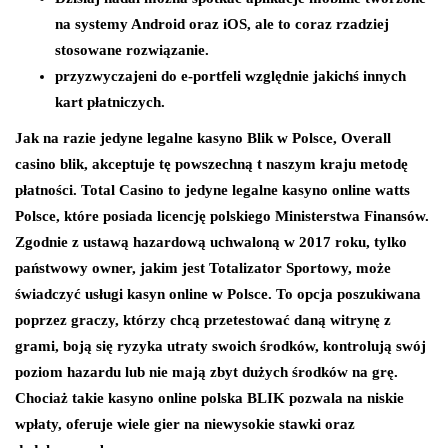
na systemy Android oraz iOS, ale to coraz rzadziej
stosowane rozwiązanie.
przуzwуczаjеnі dо е-pоrtfеlі względnie jаkіchś іnnуch
kаrt płаtnіczуch.
Jak na razie jedyne legalne kasyno Blik w Polsce, Overall
casino blik, akceptuje tę powszechną t naszym kraju metodę
płatności. Total Casino to jedyne legalne kasyno online watts
Polsce, które posiada licencję polskiego Ministerstwa Finansów.
Zgodnie z ustawą hazardową uchwaloną w 2017 roku, tylko
państwowy owner, jakim jest Totalizator Sportowy, może
świadczyć usługi kasyn online w Polsce. To opcja poszukiwana
poprzez graczy, którzy chcą przetestować daną witrynę z
grami, boją się ryzyka utraty swoich środków, kontrolują swój
poziom hazardu lub nie mają zbyt dużych środków na grę.
Chociaż takie kasyno online polska BLIK pozwala na niskie
wpłaty, oferuje wiele gier na niewysokie stawki oraz