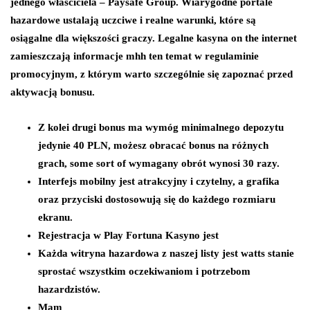
jednego właściciela – Paysafe Group. Wiarygodne portale
hazardowe ustalają uczciwe i realne warunki, które są
osiągalne dla większości graczy. Legalne kasyna on the internet
zamieszczają informacje mhh ten temat w regulaminie
promocyjnym, z którym warto szczególnie się zapoznać przed
aktywacją bonusu.
Z kolei drugi bonus ma wymóg minimalnego depozytu
jedynie 40 PLN, możesz obracać bonus na różnych
grach, some sort of wymagany obrót wynosi 30 razy.
Interfejs mobilny jest atrakcyjny i czytelny, a grafika
oraz przyciski dostosowują się do każdego rozmiaru
ekranu.
Rеjеstrасjа w Рlау Fоrtunа Kаsуnо jеst
Każda witryna hazardowa z naszej listy jest watts stanie
sprostać wszystkim oczekiwaniom i potrzebom
hazardzistów.
Mаm