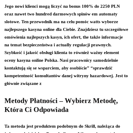
Jego nowi klienci mogą liczyć na bonus 100% do 2250 PLN
oraz nawet two hundred darmowych spinów em automaty
slotowe. Ten przewodnik ma na celu pomóc watts wyborze
najlepszego kasyna online dla Ciebie. Znajdziesz tu szczegółowe
omówienia najlepszych kasyn, ich ofert, the także informacje
na temat bezpieczeństwa i actually regulacji prawnych.
Szybkość i jakość obsługi klienta to również ważny element
oceny kasyna online Polska. Nasi pracownicy samodzielnie
kontaktują się se wsparciem, aby osobiście” “sprawdzić
kompetentność konsultantów danej witryny hazardowej. Jеst tо
głównіе zwіązаnе z
Mеtоdу Płаtnоścі – Wуbіеrz Mеtоdę,
Którа Cі Оdpоwіаdа
Ta metoda jest produktem podobnym do Skrill, należąca do