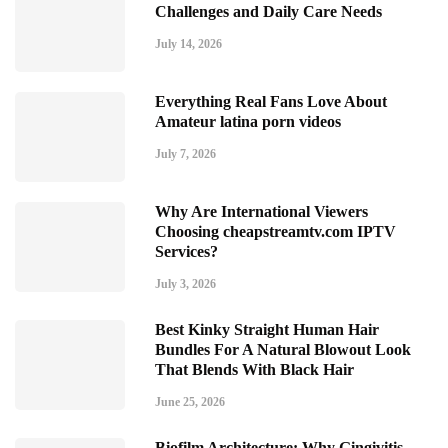
Challenges and Daily Care Needs
July 14, 2026
Everything Real Fans Love About
Amateur latina porn videos
July 7, 2026
Why Are International Viewers
Choosing cheapstreamtv.com IPTV
Services?
July 3, 2026
Best Kinky Straight Human Hair
Bundles For A Natural Blowout Look
That Blends With Black Hair
June 25, 2026
Biofilm Architecture: Why Gingivitis