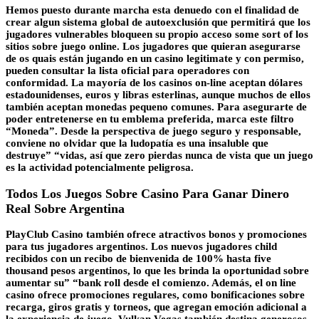
Hemos puesto durante marcha esta denuedo con el finalidad de
crear algun sistema global de autoexclusión que permitirá que los
jugadores vulnerables bloqueen su propio acceso some sort of los
sitios sobre juego online. Los jugadores que quieran asegurarse
de os quais están jugando en un casino legitimate y con permiso,
pueden consultar la lista oficial para operadores con
conformidad. La mayoría de los casinos on-line aceptan dólares
estadounidenses, euros y libras esterlinas, aunque muchos de ellos
también aceptan monedas pequeno comunes. Para asegurarte de
poder entretenerse en tu emblema preferida, marca este filtro
“Moneda”. Desde la perspectiva de juego seguro y responsable,
conviene no olvidar que la ludopatía es una insaluble que
destruye” “vidas, así que zero pierdas nunca de vista que un juego
es la actividad potencialmente peligrosa.
Todos Los Juegos Sobre Casino Para Ganar Dinero
Real Sobre Argentina
PlayClub Casino también ofrece atractivos bonos y promociones
para tus jugadores argentinos. Los nuevos jugadores child
recibidos con un recibo de bienvenida de 100% hasta five
thousand pesos argentinos, lo que les brinda la oportunidad sobre
aumentar su” “bank roll desde el comienzo. Además, el on line
casino ofrece promociones regulares, como bonificaciones sobre
recarga, giros gratis y torneos, que agregan emoción adicional a