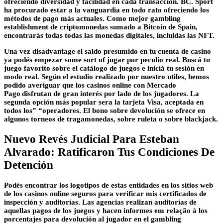
ofreciendo diversidad y facilidad en cada transacción. BC. Sport
ha procurado estar a la vanguardia en todo rato ofreciendo los
métodos de pago más actuales. Como mejor gambling
establishment de criptomonedas sumado a Bitcoin de Spain,
encontrarás todas todas las monedas digitales, incluidas las NFT.
Una vez disadvantage el saldo presumido en tu cuenta de casino
ya podés empezar some sort of jugar por peculio real. Buscá tu
juego favorito sobre el catálogo de juegos e iniciá tu sesión en
modo real. Según el estudio realizado por nuestro utiles, hemos
podido averiguar que los casinos online con Mercado
Pago disfrutan de gran interés por lado de los jugadores. La
segunda opción más popular sera la tarjeta Visa, aceptada en
todos los” “operadores. El bono sobre devolución se ofrece en
algunos torneos de tragamonedas, sobre ruleta o sobre blackjack.
Nuevo Revés Judicial Para Esteban
Alvarado: Ratificaron Tus Condiciones De
Detención
Podés encontrar los logotipos de estas entidades en los sitios web
de los casinos online seguros para verificar mis certificados de
inspección y auditorías. Las agencias realizan auditorías de
aquellas pagos de los juegos y hacen informes em relação à los
porcentajes para devolución al jugador en el gambling