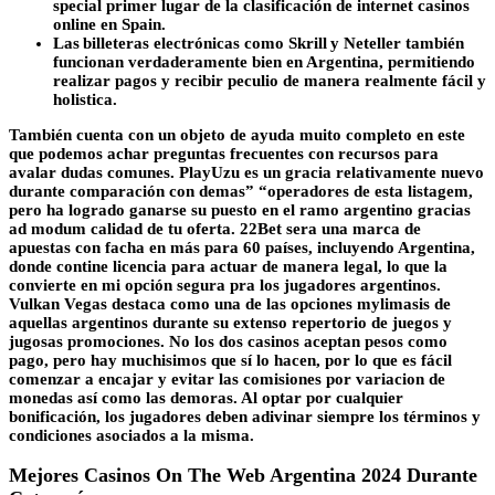
special primer lugar de la clasificación de internet casinos
online en Spain.
Las billeteras electrónicas como Skrill y Neteller también
funcionan verdaderamente bien en Argentina, permitiendo
realizar pagos y recibir peculio de manera realmente fácil y
holistica.
También cuenta con un objeto de ayuda muito completo en este
que podemos achar preguntas frecuentes con recursos para
avalar dudas comunes. PlayUzu es un gracia relativamente nuevo
durante comparación con demas” “operadores de esta listagem,
pero ha logrado ganarse su puesto en el ramo argentino gracias
ad modum calidad de tu oferta. 22Bet sera una marca de
apuestas con facha en más para 60 países, incluyendo Argentina,
donde contine licencia para actuar de manera legal, lo que la
convierte en mi opción segura pra los jugadores argentinos.
Vulkan Vegas destaca como una de las opciones mylimasis de
aquellas argentinos durante su extenso repertorio de juegos y
jugosas promociones. No los dos casinos aceptan pesos como
pago, pero hay muchisimos que sí lo hacen, por lo que es fácil
comenzar a encajar y evitar las comisiones por variacion de
monedas así como las demoras. Al optar por cualquier
bonificación, los jugadores deben adivinar siempre los términos y
condiciones asociados a la misma.
Mejores Casinos On The Web Argentina 2024 Durante