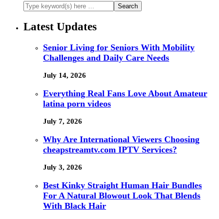
Latest Updates
Senior Living for Seniors With Mobility
Challenges and Daily Care Needs
July 14, 2026
Everything Real Fans Love About Amateur
latina porn videos
July 7, 2026
Why Are International Viewers Choosing
cheapstreamtv.com IPTV Services?
July 3, 2026
Best Kinky Straight Human Hair Bundles
For A Natural Blowout Look That Blends
With Black Hair