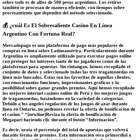
sobre todo es de alfoz de 500 pesos argentinos. Los retiros
también se procesan de manera eficiente, con tiempos sobre
procesamiento que dependen del método seleccionado.
💰 ¿cuál Es El Sobresaliente Casino En Línea
Argentino Con Fortuna Real?
Mercadopago es una plataforma de pago más populares de
compras en línea sobre Latinoamérica. Particularmente durante
Argentina es ampliamente utilizado para executar pagos online
con proteger los intereses tanto de los jugadores como de las
plataformas para apuestas. Sin rintangan, hemos recopilado el
conjunto de datos y seleccionado todas las tres tragamonedas en
línea más buscados. Estas son las favoritas de aquellas clientes,
con emocionantes funciones, impresionantes gráficos y la
posibilidad sobre ganar grandes premios. Aquí hemos recopilado
los mejores internet casinos online de Perú y los mejores juegos
de tragamonedas, basándonos en la variedad de categorías.
Debido a los angeles regulación de los juegos de azar durante
línea en Ontario, no podemos revelar la oferta de bonificación de
el casino.” “[newline]Reviza la oferta de bonificación de
Megapari haciendo clic durante el botón “Información”.
Es decir, arata el porcentaje del total de apuestas que volverá
durante forma de premios. Esta información sera primordial a