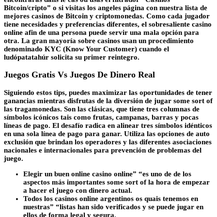
Bitcoin/cripto” o si visitas los angeles página con nuestra lista de
mejores casinos de Bitcoin y criptomonedas. Como cada jugador
tiene necesidades y preferencias diferentes, el sobresaliente casino
online afin de una persona puede servir una mala opción para
otra. La gran mayoría sobre casinos usan un procedimiento
denominado KYC (Know Your Customer) cuando el
ludópatatahúr solicita su primer reintegro.
Juegos Gratis Vs Juegos De Dinero Real
Siguiendo estos tips, puedes maximizar las oportunidades de tener
ganancias mientras disfrutas de la diversión de jugar some sort of
las tragamonedas. Son las clásicas, que tiene tres columnas de
símbolos icónicos tais como frutas, campanas, barras y pocas
líneas de pago. El desafío radica en alinear tres símbolos idénticos
en una sola línea de pago para ganar. Utiliza las opciones de auto
exclusión que brindan los operadores y las diferentes asociaciones
nacionales e internacionales para prevención de problemas del
juego.
Elegir un buen online casino online” “es uno de de los
aspectos más importantes some sort of la hora de empezar
a hacer el juego con dinero actual.
Todos los casinos online argentinos os quais tenemos en
nuestras” “listas han sido verificados y se puede jugar en
ellos de forma legal y segura.