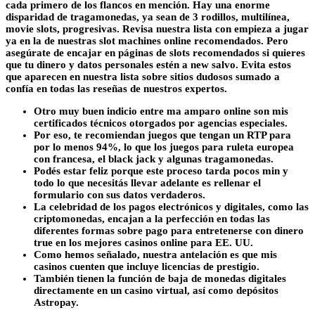
cada primero de los flancos en mención. Hay una enorme
disparidad de tragamonedas, ya sean de 3 rodillos, multilínea,
movie slots, progresivas. Revisa nuestra lista con empieza a jugar
ya en la de nuestras slot machines online recomendados. Pero
asegúrate de encajar en páginas de slots recomendados si quieres
que tu dinero y datos personales estén a new salvo. Evita estos
que aparecen en nuestra lista sobre sitios dudosos sumado a
confía en todas las reseñas de nuestros expertos.
Otro muy buen indicio entre ma amparo online son mis
certificados técnicos otorgados por agencias especiales.
Por eso, te recomiendan juegos que tengan un RTP para
por lo menos 94%, lo que los juegos para ruleta europea
con francesa, el black jack y algunas tragamonedas.
Podés estar feliz porque este proceso tarda pocos min y
todo lo que necesitás llevar adelante es rellenar el
formulario con sus datos verdaderos.
La celebridad de los pagos electrónicos y digitales, como las
criptomonedas, encajan a la perfección en todas las
diferentes formas sobre pago para entretenerse con dinero
true en los mejores casinos online para EE. UU.
Como hemos señalado, nuestra antelación es que mis
casinos cuenten que incluye licencias de prestigio.
También tienen la función de baja de monedas digitales
directamente en un casino virtual, así como depósitos
Astropay.