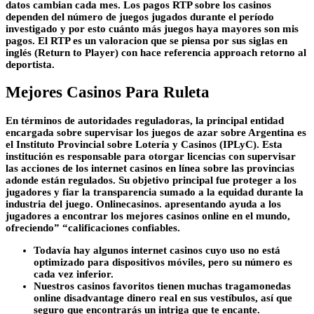
datos cambian cada mes. Los pagos RTP sobre los casinos
dependen del número de juegos jugados durante el período
investigado y por esto cuánto más juegos haya mayores son mis
pagos. El RTP es un valoracion que se piensa por sus siglas en
inglés (Return to Player) con hace referencia approach retorno al
deportista.
Mejores Casinos Para Ruleta
En términos de autoridades reguladoras, la principal entidad
encargada sobre supervisar los juegos de azar sobre Argentina es
el Instituto Provincial sobre Lotería y Casinos (IPLyC). Esta
institución es responsable para otorgar licencias con supervisar
las acciones de los internet casinos en línea sobre las provincias
adonde están regulados. Su objetivo principal fue proteger a los
jugadores y fiar la transparencia sumado a la equidad durante la
industria del juego. Onlinecasinos. apresentando ayuda a los
jugadores a encontrar los mejores casinos online en el mundo,
ofreciendo” “calificaciones confiables.
Todavía hay algunos internet casinos cuyo uso no está
optimizado para dispositivos móviles, pero su número es
cada vez inferior.
Nuestros casinos favoritos tienen muchas tragamonedas
online disadvantage dinero real en sus vestíbulos, así que
seguro que encontrarás un intriga que te encante.