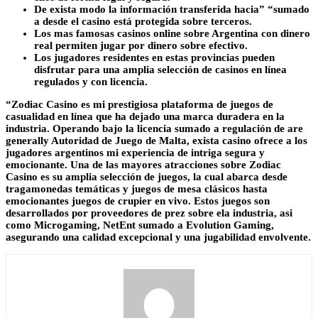
De exista modo la información transferida hacia” “sumado
a desde el casino está protegida sobre terceros.
Los mas famosas casinos online sobre Argentina con dinero
real permiten jugar por dinero sobre efectivo.
Los jugadores residentes en estas provincias pueden
disfrutar para una amplia selección de casinos en línea
regulados y con licencia.
“Zodiac Casino es mi prestigiosa plataforma de juegos de
casualidad en línea que ha dejado una marca duradera en la
industria. Operando bajo la licencia sumado a regulación de are
generally Autoridad de Juego de Malta, exista casino ofrece a los
jugadores argentinos mi experiencia de intriga segura y
emocionante. Una de las mayores atracciones sobre Zodiac
Casino es su amplia selección de juegos, la cual abarca desde
tragamonedas temáticas y juegos de mesa clásicos hasta
emocionantes juegos de crupier en vivo. Estos juegos son
desarrollados por proveedores de prez sobre ela industria, asi
como Microgaming, NetEnt sumado a Evolution Gaming,
asegurando una calidad excepcional y una jugabilidad envolvente.