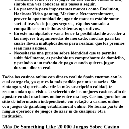
simple una vez conozcas mis pasos a seguir.
La presencia para importantes marcas como Evolution,
Hacksaw Video gaming, Merkur o Netentertainment,
provee la oportunidad de jugar de manera estable some
sort of través de juegos seguros, rápidos sumado a
compatibles con distintas sistemas operativos.
En este manipulador vas a tener la posibilidad de acceder a
las mejores tragamonedas de mercado, muchas para las
cuales llevan multiplicadores para realizar que los premios
sean más asiduos.
Necesitarás una prueba sobre identidad que te permita
subir fácilmente, es probable un comprobante de domicilio,
y preludio a un método de pago cuando quieres jugar
durante dinero real.
Todos los casinos online con dinero real de Spain cuentan con la
cual categoría, ya que es la más pedida por mis usuarios. Sin
rintangan, si querés advertir la más suscripción calidad, te
recomiendan que visites la selección de los mejores casinos afin de
apostar en slot machines online entre ma hoy. Casino. guru fue un
sitio de información independiente em relação à casinos online
con juegos de gambling establishment online. No forma parte de
ningún operador de juegos de azar ni de cualquier otra
institución.
Más De Something Like 20 000 Juegos Sobre Casino