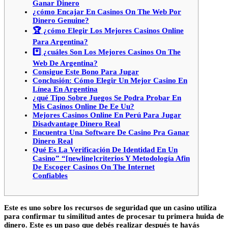
Ganar Dinero
¿cómo Encajar En Casinos On The Web Por
Dinero Genuine?
🏆 ¿cómo Elegir Los Mejores Casinos Online
Para Argentina?
*️⃣ ¿cuáles Son Los Mejores Casinos On The
Web De Argentina?
Consigue Este Bono Para Jugar
Conclusión: Cómo Elegir Un Mejor Casino En
Línea En Argentina
¿qué Tipo Sobre Juegos Se Podra Probar En
Mis Casinos Online De Ee Uu?
Mejores Casinos Online En Perú Para Jugar
Disadvantage Dinero Real
Encuentra Una Software De Casino Pra Ganar
Dinero Real
Qué Es La Verificación De Identidad En Un
Casino” “[newline]criterios Y Metodología Afin
De Escoger Casinos On The Internet
Confiables
Este es uno sobre los recursos de seguridad que un casino utiliza
para confirmar tu similitud antes de procesar tu primera huida de
dinero. Este es un paso que debés realizar después te hayás