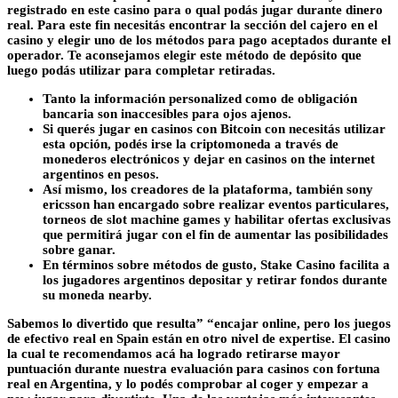
registrado en este casino para o qual podás jugar durante dinero
real. Para este fin necesitás encontrar la sección del cajero en el
casino y elegir uno de los métodos para pago aceptados durante el
operador. Te aconsejamos elegir este método de depósito que
luego podás utilizar para completar retiradas.
Tanto la información personalized como de obligación
bancaria son inaccesibles para ojos ajenos.
Si querés jugar en casinos con Bitcoin con necesitás utilizar
esta opción, podés irse la criptomoneda a través de
monederos electrónicos y dejar en casinos on the internet
argentinos en pesos.
Así mismo, los creadores de la plataforma, también sony
ericsson han encargado sobre realizar eventos particulares,
torneos de slot machine games y habilitar ofertas exclusivas
que permitirá jugar con el fin de aumentar las posibilidades
sobre ganar.
En términos sobre métodos de gusto, Stake Casino facilita a
los jugadores argentinos depositar y retirar fondos durante
su moneda nearby.
Sabemos lo divertido que resulta” “encajar online, pero los juegos
de efectivo real en Spain están en otro nivel de expertise. El casino
la cual te recomendamos acá ha logrado retirarse mayor
puntuación durante nuestra evaluación para casinos con fortuna
real en Argentina, y lo podés comprobar al coger y empezar a