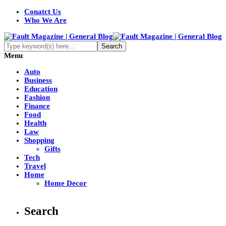
Conatct Us
Who We Are
Menu
Auto
Business
Education
Fashion
Finance
Food
Health
Law
Shopping
Gifts
Tech
Travel
Home
Home Decor
Search