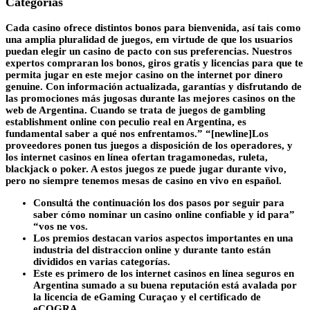
Categorías
Cada casino ofrece distintos bonos para bienvenida, así tais como
una amplia pluralidad de juegos, em virtude de que los usuarios
puedan elegir un casino de pacto con sus preferencias. Nuestros
expertos compraran los bonos, giros gratis y licencias para que te
permita jugar en este mejor casino on the internet por dinero
genuine. Con información actualizada, garantías y disfrutando de
las promociones más jugosas durante las mejores casinos on the
web de Argentina. Cuando se trata de juegos de gambling
establishment online con peculio real en Argentina, es
fundamental saber a qué nos enfrentamos.” “[newline]Los
proveedores ponen tus juegos a disposición de los operadores, y
los internet casinos en línea ofertan tragamonedas, ruleta,
blackjack o poker. A estos juegos ze puede jugar durante vivo,
pero no siempre tenemos mesas de casino en vivo en español.
Consultá the continuación los dos pasos por seguir para
saber cómo nominar un casino online confiable y id para”
“vos ne vos.
Los premios destacan varios aspectos importantes en una
industria del distraccion online y durante tanto están
divididos en varias categorías.
Este es primero de los internet casinos en línea seguros en
Argentina sumado a su buena reputación está avalada por
la licencia de eGaming Curaçao y el certificado de
eCOGRA.