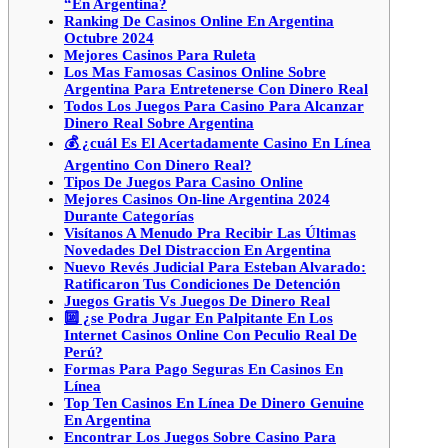
“En Argentina?
Ranking De Casinos Online En Argentina
Octubre 2024
Mejores Casinos Para Ruleta
Los Mas Famosas Casinos Online Sobre
Argentina Para Entretenerse Con Dinero Real
Todos Los Juegos Para Casino Para Alcanzar
Dinero Real Sobre Argentina
💰 ¿cuál Es El Acertadamente Casino En Línea
Argentino Con Dinero Real?
Tipos De Juegos Para Casino Online
Mejores Casinos On-line Argentina 2024
Durante Categorías
Visítanos A Menudo Pra Recibir Las Últimas
Novedades Del Distraccion En Argentina
Nuevo Revés Judicial Para Esteban Alvarado:
Ratificaron Tus Condiciones De Detención
Juegos Gratis Vs Juegos De Dinero Real
🔟 ¿se Podra Jugar En Palpitante En Los
Internet Casinos Online Con Peculio Real De
Perú?
Formas Para Pago Seguras En Casinos En
Línea
Top Ten Casinos En Línea De Dinero Genuine
En Argentina
Encontrar Los Juegos Sobre Casino Para