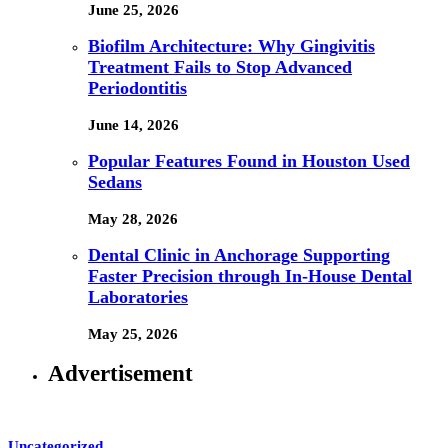
June 25, 2026
Biofilm Architecture: Why Gingivitis
Treatment Fails to Stop Advanced
Periodontitis
June 14, 2026
Popular Features Found in Houston Used
Sedans
May 28, 2026
Dental Clinic in Anchorage Supporting
Faster Precision through In-House Dental
Laboratories
May 25, 2026
Advertisement
Uncategorized