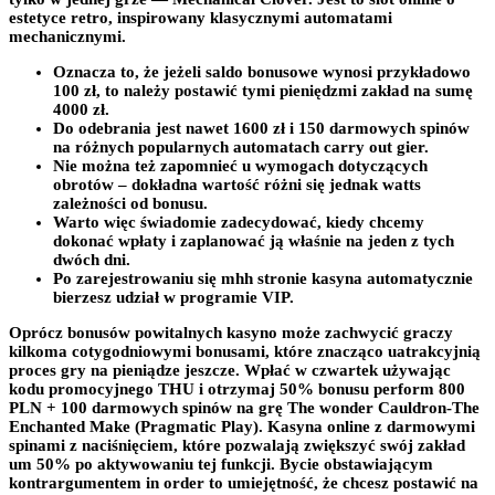
estetyce retro, inspirowany klasycznymi automatami
mechanicznymi.
Oznacza to, że jeżeli saldo bonusowe wynosi przykładowo
100 zł, to należy postawić tymi pieniędzmi zakład na sumę
4000 zł.
Do odebrania jest nawet 1600 zł i 150 darmowych spinów
na różnych popularnych automatach carry out gier.
Nie można też zapomnieć u wymogach dotyczących
obrotów – dokładna wartość różni się jednak watts
zależności od bonusu.
Warto więc świadomie zadecydować, kiedy chcemy
dokonać wpłaty i zaplanować ją właśnie na jeden z tych
dwóch dni.
Po zarejestrowaniu się mhh stronie kasyna automatycznie
bierzesz udział w programie VIP.
Oprócz bonusów powitalnych kasyno może zachwycić graczy
kilkoma cotygodniowymi bonusami, które znacząco uatrakcyjnią
proces gry na pieniądze jeszcze. Wpłać w czwartek używając
kodu promocyjnego THU i otrzymaj 50% bonusu perform 800
PLN + 100 darmowych spinów na grę The wonder Cauldron-The
Enchanted Make (Pragmatic Play). Kasyna online z darmowymi
spinami z naciśnięciem, które pozwalają zwiększyć swój zakład
um 50% po aktywowaniu tej funkcji. Bycie obstawiającym
kontrargumentem in order to umiejętność, że chcesz postawić na