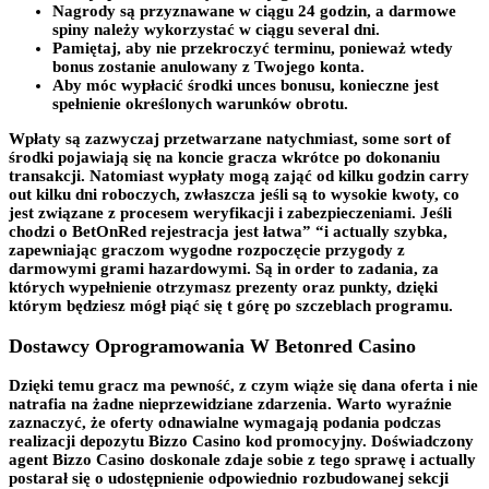
Nagrody są przyznawane w ciągu 24 godzin, a darmowe
spiny należy wykorzystać w ciągu several dni.
Pamiętaj, aby nie przekroczyć terminu, ponieważ wtedy
bonus zostanie anulowany z Twojego konta.
Aby móc wypłacić środki unces bonusu, konieczne jest
spełnienie określonych warunków obrotu.
Wpłaty są zazwyczaj przetwarzane natychmiast, some sort of
środki pojawiają się na koncie gracza wkrótce po dokonaniu
transakcji. Natomiast wypłaty mogą zająć od kilku godzin carry
out kilku dni roboczych, zwłaszcza jeśli są to wysokie kwoty, co
jest związane z procesem weryfikacji i zabezpieczeniami. Jeśli
chodzi o BetOnRed rejestracja jest łatwa” “i actually szybka,
zapewniając graczom wygodne rozpoczęcie przygody z
darmowymi grami hazardowymi. Są in order to zadania, za
których wypełnienie otrzymasz prezenty oraz punkty, dzięki
którym będziesz mógł piąć się t górę po szczeblach programu.
Dostawcy Oprogramowania W Betonred Casino
Dzięki temu gracz ma pewność, z czym wiąże się dana oferta i nie
natrafia na żadne nieprzewidziane zdarzenia. Warto wyraźnie
zaznaczyć, że oferty odnawialne wymagają podania podczas
realizacji depozytu Bizzo Casino kod promocyjny. Doświadczony
agent Bizzo Casino doskonale zdaje sobie z tego sprawę i actually
postarał się o udostępnienie odpowiednio rozbudowanej sekcji