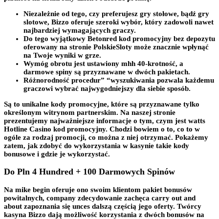
Niezależnie od tego, czy preferujesz gry stołowe, bądź gry
slotowe, Bizzo oferuje szeroki wybór, który zadowoli nawet
najbardziej wymagających graczy.
Do tego wyjątkowy Betonred kod promocyjny bez depozytu
oferowany na stronie PolskieSloty może znacznie wpłynąć
na Twoje wyniki w grze.
Wymóg obrotu jest ustawiony mhh 40-krotność, a
darmowe spiny są przyznawane w dwóch pakietach.
Różnorodność procedur” “wyszukiwania pozwala każdemu
graczowi wybrać najwygodniejszy dla siebie sposób.
Są to unikalne kody promocyjne, które są przyznawane tylko
określonym witrynom partnerskim. Na naszej stronie
prezentujemy najważniejsze informacje o tym, czym jest watts
Hotline Casino kod promocyjny. Chodzi bowiem o to, co to w
ogóle za rodzaj promocji, co można z niej otrzymać. Pokażemy
zatem, jak zdobyć do wykorzystania w kasynie takie kody
bonusowe i gdzie je wykorzystać.
Do Pln 4 Hundred + 100 Darmowych Spinów
Na mike begin oferuje ono swoim klientom pakiet bonusów
powitalnych, company zdecydowanie zachęca carry out and
about zapoznania się unces dalszą częścią jego oferty. Twórcy
kasyna Bizzo dają możliwość korzystania z dwóch bonusów na