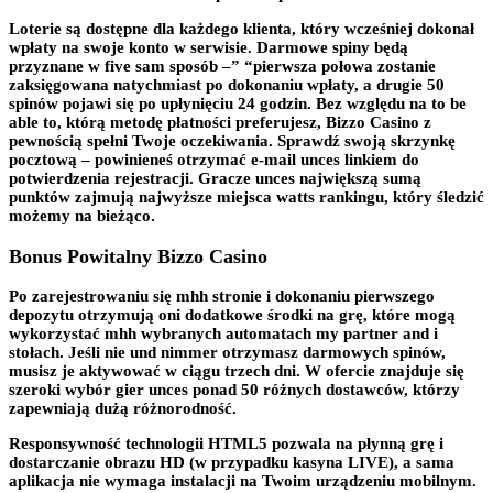
Loterie są dostępne dla każdego klienta, który wcześniej dokonał
wpłaty na swoje konto w serwisie. Darmowe spiny będą
przyznane w five sam sposób –” “pierwsza połowa zostanie
zaksięgowana natychmiast po dokonaniu wpłaty, a drugie 50
spinów pojawi się po upłynięciu 24 godzin. Bez względu na to be
able to, którą metodę płatności preferujesz, Bizzo Casino z
pewnością spełni Twoje oczekiwania. Sprawdź swoją skrzynkę
pocztową – powinieneś otrzymać e-mail unces linkiem do
potwierdzenia rejestracji. Gracze unces największą sumą
punktów zajmują najwyższe miejsca watts rankingu, który śledzić
możemy na bieżąco.
Bonus Powitalny Bizzo Casino
Po zarejestrowaniu się mhh stronie i dokonaniu pierwszego
depozytu otrzymują oni dodatkowe środki na grę, które mogą
wykorzystać mhh wybranych automatach my partner and i
stołach. Jeśli nie und nimmer otrzymasz darmowych spinów,
musisz je aktywować w ciągu trzech dni. W ofercie znajduje się
szeroki wybór gier unces ponad 50 różnych dostawców, którzy
zapewniają dużą różnorodność.
Responsywność technologii HTML5 pozwala na płynną grę i
dostarczanie obrazu HD (w przypadku kasyna LIVE), a sama
aplikacja nie wymaga instalacji na Twoim urządzeniu mobilnym.