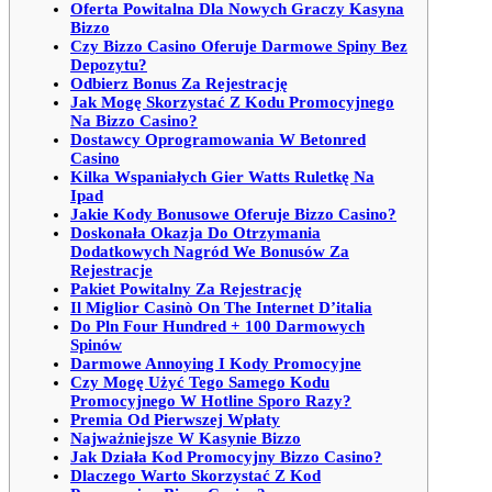
Oferta Powitalna Dla Nowych Graczy Kasyna
Bizzo
Czy Bizzo Casino Oferuje Darmowe Spiny Bez
Depozytu?
Odbierz Bonus Za Rejestrację
Jak Mogę Skorzystać Z Kodu Promocyjnego
Na Bizzo Casino?
Dostawcy Oprogramowania W Betonred
Casino
Kilka Wspaniałych Gier Watts Ruletkę Na
Ipad
Jakie Kody Bonusowe Oferuje Bizzo Casino?
Doskonała Okazja Do Otrzymania
Dodatkowych Nagród We Bonusów Za
Rejestracje
Pakiet Powitalny Za Rejestrację
Il Miglior Casinò On The Internet D’italia
Do Pln Four Hundred + 100 Darmowych
Spinów
Darmowe Annoying I Kody Promocyjne
Czy Mogę Użyć Tego Samego Kodu
Promocyjnego W Hotline Sporo Razy?
Premia Od Pierwszej Wpłaty
Najważniejsze W Kasynie Bizzo
Jak Działa Kod Promocyjny Bizzo Casino?
Dlaczego Warto Skorzystać Z Kod