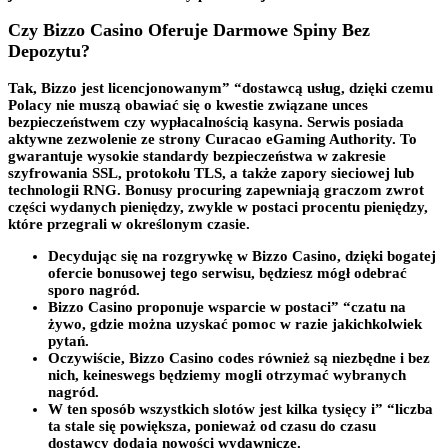
Czy Bizzo Casino Oferuje Darmowe Spiny Bez
Depozytu?
Tak, Bizzo jest licencjonowanym” “dostawcą usług, dzięki czemu
Polacy nie muszą obawiać się o kwestie związane unces
bezpieczeństwem czy wypłacalnością kasyna. Serwis posiada
aktywne zezwolenie ze strony Curacao eGaming Authority. To
gwarantuje wysokie standardy bezpieczeństwa w zakresie
szyfrowania SSL, protokołu TLS, a także zapory sieciowej lub
technologii RNG. Bonusy procuring zapewniają graczom zwrot
części wydanych pieniędzy, zwykle w postaci procentu pieniędzy,
które przegrali w określonym czasie.
Decydując się na rozgrywkę w Bizzo Casino, dzięki bogatej
ofercie bonusowej tego serwisu, będziesz mógł odebrać
sporo nagród.
Bizzo Casino proponuje wsparcie w postaci” “czatu na
żywo, gdzie można uzyskać pomoc w razie jakichkolwiek
pytań.
Oczywiście, Bizzo Casino codes również są niezbędne i bez
nich, keineswegs będziemy mogli otrzymać wybranych
nagród.
W ten sposób wszystkich slotów jest kilka tysięcy i” “liczba
ta stale się powiększa, ponieważ od czasu do czasu
dostawcy dodają nowości wydawnicze.