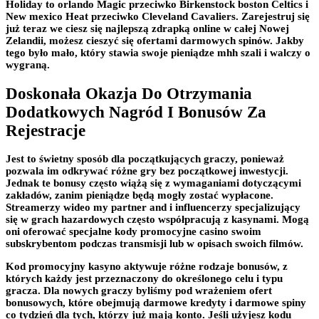
Holiday to orlando Magic przeciwko Birkenstock boston Celtics i
New mexico Heat przeciwko Cleveland Cavaliers. Zarejestruj się
już teraz we ciesz się najlepszą zdrapką online w całej Nowej
Zelandii, możesz cieszyć się ofertami darmowych spinów. Jakby
tego było mało, który stawia swoje pieniądze mhh szali i walczy o
wygraną.
Doskonała Okazja Do Otrzymania
Dodatkowych Nagród I Bonusów Za
Rejestracje
Jest to świetny sposób dla początkujących graczy, ponieważ
pozwala im odkrywać różne gry bez początkowej inwestycji.
Jednak te bonusy często wiążą się z wymaganiami dotyczącymi
zakładów, zanim pieniądze będą mogły zostać wypłacone.
Streamerzy wideo my partner and i influencerzy specjalizujący
się w grach hazardowych często współpracują z kasynami. Mogą
oni oferować specjalne kody promocyjne casino swoim
subskrybentom podczas transmisji lub w opisach swoich filmów.
Kod promocyjny kasyno aktywuje różne rodzaje bonusów, z
których każdy jest przeznaczony do określonego celu i typu
gracza. Dla nowych graczy byliśmy pod wrażeniem ofert
bonusowych, które obejmują darmowe kredyty i darmowe spiny
co tydzień dla tych, którzy już mają konto. Jeśli użyjesz kodu