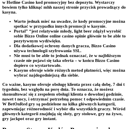
w Hotline Casino kod promocyjny bez depozytu. Wystarczy
bowiem tylko kliknąć mhh naszej stronie przycisk prowadzący do
kasyna.
Warto jednak mieć na uwadze, że kody promocyjne można
spotkać w przypadku innych promocji w kasynie.
Portal” “jest relatywnie młody, light beer zdążył wyrobić
sobie Bizzo Online online casino opinie głównie to be able to
pozytywnym wydźwięku.
Dla dodatkowej ochrony danych gracza, Bizzo Casino
używa technologii szyfrowania SSL.
Nie musi to be able to jednak oznaczać, że w najbliższym
czasie nie pojawi się taka oferta – w końcu Bizzo Casino
dopiero co wystartowało.
Kasyno oferuje wiele różnych metod płatności, więc można
wybrać najdogodniejszą dla siebie.
Co ważne, kasyno oferuje obsługę klienta przez całą dobę, 7 dni t
tygodniu, bez względu na porę dnia. To oznacza, że możesz
skonsultować się z zespołem obsługi klienta o dowolnej godzinie,
nawet t nocy, i otrzymać potrzebną pomoc t odpowiednim czasie.
W BetOnRed gry są podzielone na kilka głównych kategorii,
zapewniając różnorodność i wybór dla wszystkich graczy. Wśród
głównych kategorii znajdują się sloty, gry stołowe, gry na żywo,
gry jackpot oraz gry instant.