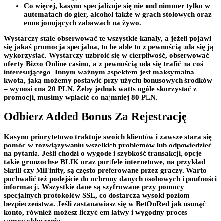
Co więcej, kasyno specjalizuje się nie und nimmer tylko w
automatach do gier, alcohol także w grach stołowych oraz
emocjonujących zabawach na żywo.
Wystarczy stale obserwować te wszystkie kanały, a jeżeli pojawi
się jakaś promocja specjalna, to be able to z pewnością uda się ją
wykorzystać. Wystarczy uzbroić się w cierpliwość, obserwować
oferty Bizzo Online casino, a z pewnością uda się trafić na coś
interesującego. Innym ważnym aspektem jest maksymalna
kwota, jaką możemy postawić przy użyciu bonusowych środków
– wynosi ona 20 PLN. Żeby jednak watts ogóle skorzystać z
promocji, musimy wpłacić co najmniej 80 PLN.
Odbierz Added Bonus Za Rejestrację
Kasyno priorytetowo traktuje swoich klientów i zawsze stara się
pomóc w rozwiązywaniu wszelkich problemów lub odpowiedzieć
na pytania. Jeśli chodzi o wygodę i szybkość transakcji, opcje
takie grunzochse BLIK oraz portfele internetowe, na przykład
Skrill czy MiFinity, są często preferowane przez graczy. Warto
pochwalić też podejście do ochrony danych osobowych i poufności
informacji. Wszystkie dane są szyfrowane przy pomocy
specjalnych protokołów SSL, co dostarcza wysoki poziom
bezpieczeństwa. Jeśli zastanawiasz się w BetOnRed jak usunąć
konto, również możesz liczyć em łatwy i wygodny proces
samowykluczenia.