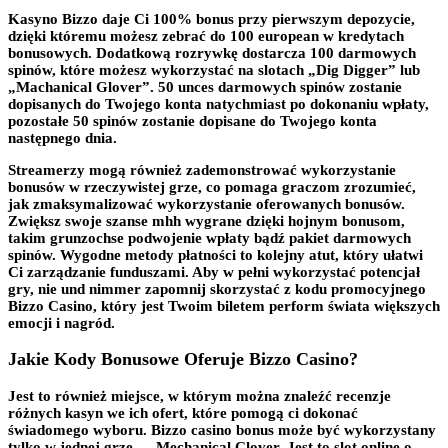
Kasyno Bizzo daje Ci 100% bonus przy pierwszym depozycie,
dzięki któremu możesz zebrać do 100 european w kredytach
bonusowych. Dodatkową rozrywkę dostarcza 100 darmowych
spinów, które możesz wykorzystać na slotach „Dig Digger” lub
„Machanical Glover”. 50 unces darmowych spinów zostanie
dopisanych do Twojego konta natychmiast po dokonaniu wpłaty,
pozostałe 50 spinów zostanie dopisane do Twojego konta
następnego dnia.
Streamerzy mogą również zademonstrować wykorzystanie
bonusów w rzeczywistej grze, co pomaga graczom zrozumieć,
jak zmaksymalizować wykorzystanie oferowanych bonusów.
Zwiększ swoje szanse mhh wygrane dzięki hojnym bonusom,
takim grunzochse podwojenie wpłaty bądź pakiet darmowych
spinów. Wygodne metody płatności to kolejny atut, który ułatwi
Ci zarządzanie funduszami. Aby w pełni wykorzystać potencjał
gry, nie und nimmer zapomnij skorzystać z kodu promocyjnego
Bizzo Casino, który jest Twoim biletem perform świata większych
emocji i nagród.
Jakie Kody Bonusowe Oferuje Bizzo Casino?
Jest to również miejsce, w którym można znaleźć recenzje
różnych kasyn we ich ofert, które pomogą ci dokonać
świadomego wyboru. Bizzo casino bonus może być wykorzystany
tylko w jednej grze — Mechanical Clover. Jest to slot online o