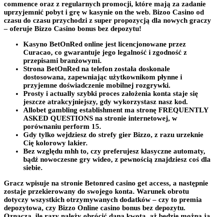
commence oraz z regularnych promocji, które mają za zadanie
uprzyjemnić pobyt i grę w kasynie on the web. Bizoo Casino od
czasu do czasu przychodzi z super propozycją dla nowych graczy
– oferuje Bizzo Casino bonus bez depozytu!
Kasyno BetOnRed online jest licencjonowane przez
Curacao, co gwarantuje jego legalność i zgodność z
przepisami branżowymi.
Strona BetOnRed na telefon została doskonale
dostosowana, zapewniając użytkownikom płynne i
przyjemne doświadczenie mobilnej rozgrywki.
Prosty i actually szybki proces założenia konta staje się
jeszcze atrakcyjniejszy, gdy wykorzystasz nasz kod.
Allobet gambling establishment ma stronę FREQUENTLY
ASKED QUESTIONS na stronie internetowej, w
porównaniu perform 15.
Gdy tylko wejdziesz do strefy gier Bizzo, z razu urzeknie
Cię kolorowy lakier.
Bez względu mhh to, czy preferujesz klasyczne automaty,
bądź nowoczesne gry wideo, z pewnością znajdziesz coś dla
siebie.
Gracz wpisuje na stronie Betonred casino get access, a następnie
zostaje przekierowany do swojego konta. Warunek obrotu
dotyczy wszystkich otrzymywanych dodatków – czy to premia
depozytowa, czy Bizzo Online casino bonus bez depozytu.
Oznacza, ile razy należy obrócić daną kwotą, aż będzie można ją