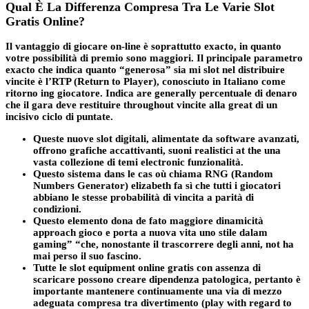
Qual È La Differenza Compresa Tra Le Varie Slot
Gratis Online?
Il vantaggio di giocare on-line è soprattutto exacto, in quanto
votre possibilità di premio sono maggiori. Il principale parametro
exacto che indica quanto “generosa” sia mi slot nel distribuire
vincite è l’RTP (Return to Player), conosciuto in Italiano come
ritorno ing giocatore. Indica are generally percentuale di denaro
che il gara deve restituire throughout vincite alla great di un
incisivo ciclo di puntate.
Queste nuove slot digitali, alimentate da software avanzati,
offrono grafiche accattivanti, suoni realistici at the una
vasta collezione di temi electronic funzionalità.
Questo sistema dans le cas où chiama RNG (Random
Numbers Generator) elizabeth fa sì che tutti i giocatori
abbiano le stesse probabilità di vincita a parità di
condizioni.
Questo elemento dona de fato maggiore dinamicità
approach gioco e porta a nuova vita uno stile dalam
gaming” “che, nonostante il trascorrere degli anni, not ha
mai perso il suo fascino.
Tutte le slot equipment online gratis con assenza di
scaricare possono creare dipendenza patologica, pertanto è
importante mantenere continuamente una via di mezzo
adeguata compresa tra divertimento (play with regard to