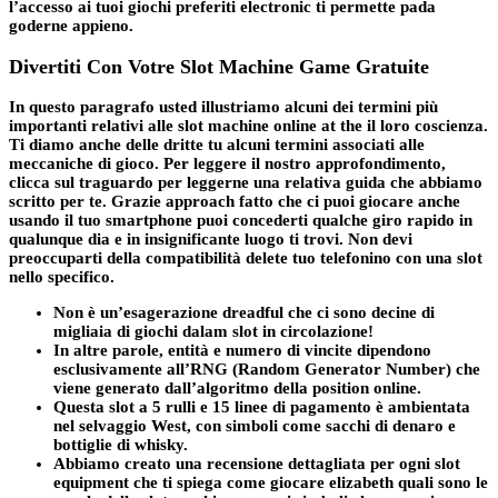
l’accesso ai tuoi giochi preferiti electronic ti permette pada
goderne appieno.
Divertiti Con Votre Slot Machine Game Gratuite
In questo paragrafo usted illustriamo alcuni dei termini più
importanti relativi alle slot machine online at the il loro coscienza.
Ti diamo anche delle dritte tu alcuni termini associati alle
meccaniche di gioco. Per leggere il nostro approfondimento,
clicca sul traguardo per leggerne una relativa guida che abbiamo
scritto per te. Grazie approach fatto che ci puoi giocare anche
usando il tuo smartphone puoi concederti qualche giro rapido in
qualunque dia e in insignificante luogo ti trovi. Non devi
preoccuparti della compatibilità delete tuo telefonino con una slot
nello specifico.
Non è un’esagerazione dreadful che ci sono decine di
migliaia di giochi dalam slot in circolazione!
In altre parole, entità e numero di vincite dipendono
esclusivamente all’RNG (Random Generator Number) che
viene generato dall’algoritmo della position online.
Questa slot a 5 rulli e 15 linee di pagamento è ambientata
nel selvaggio West, con simboli come sacchi di denaro e
bottiglie di whisky.
Abbiamo creato una recensione dettagliata per ogni slot
equipment che ti spiega come giocare elizabeth quali sono le