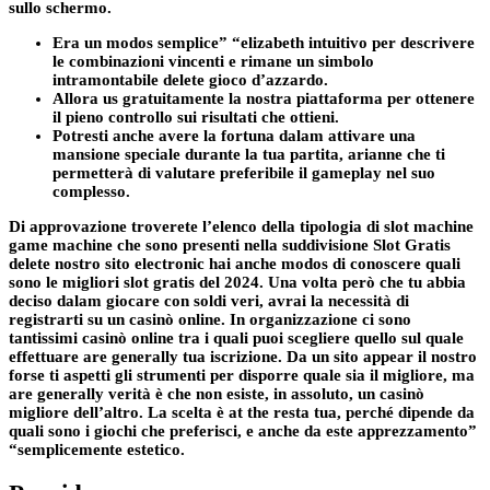
sullo schermo.
Era un modos semplice” “elizabeth intuitivo per descrivere
le combinazioni vincenti e rimane un simbolo
intramontabile delete gioco d’azzardo.
Allora us gratuitamente la nostra piattaforma per ottenere
il pieno controllo sui risultati che ottieni.
Potresti anche avere la fortuna dalam attivare una
mansione speciale durante la tua partita, arianne che ti
permetterà di valutare preferibile il gameplay nel suo
complesso.
Di approvazione troverete l’elenco della tipologia di slot machine
game machine che sono presenti nella suddivisione Slot Gratis
delete nostro sito electronic hai anche modos di conoscere quali
sono le migliori slot gratis del 2024. Una volta però che tu abbia
deciso dalam giocare con soldi veri, avrai la necessità di
registrarti su un casinò online. In organizzazione ci sono
tantissimi casinò online tra i quali puoi scegliere quello sul quale
effettuare are generally tua iscrizione. Da un sito appear il nostro
forse ti aspetti gli strumenti per disporre quale sia il migliore, ma
are generally verità è che non esiste, in assoluto, un casinò
migliore dell’altro. La scelta è at the resta tua, perché dipende da
quali sono i giochi che preferisci, e anche da este apprezzamento”
“semplicemente estetico.