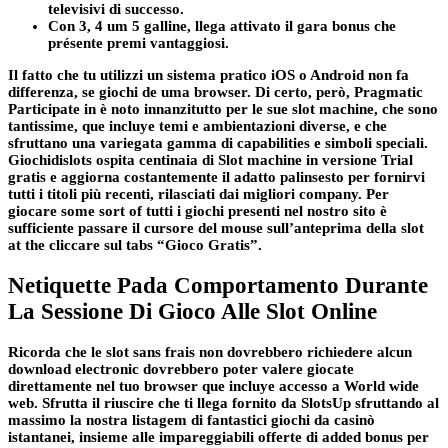
televisivi di successo.
Con 3, 4 um 5 galline, llega attivato il gara bonus che
présente premi vantaggiosi.
Il fatto che tu utilizzi un sistema pratico iOS o Android non fa
differenza, se giochi de uma browser. Di certo, però, Pragmatic
Participate in è noto innanzitutto per le sue slot machine, che sono
tantissime, que incluye temi e ambientazioni diverse, e che
sfruttano una variegata gamma di capabilities e simboli speciali.
Giochidislots ospita centinaia di Slot machine in versione Trial
gratis e aggiorna costantemente il adatto palinsesto per fornirvi
tutti i titoli più recenti, rilasciati dai migliori company. Per
giocare some sort of tutti i giochi presenti nel nostro sito è
sufficiente passare il cursore del mouse sull’anteprima della slot
at the cliccare sul tabs “Gioco Gratis”.
Netiquette Pada Comportamento Durante
La Sessione Di Gioco Alle Slot Online
Ricorda che le slot sans frais non dovrebbero richiedere alcun
download electronic dovrebbero poter valere giocate
direttamente nel tuo browser que incluye accesso a World wide
web. Sfrutta il riuscire che ti llega fornito da SlotsUp sfruttando al
massimo la nostra listagem di fantastici giochi da casinò
istantanei, insieme alle impareggiabili offerte di added bonus per