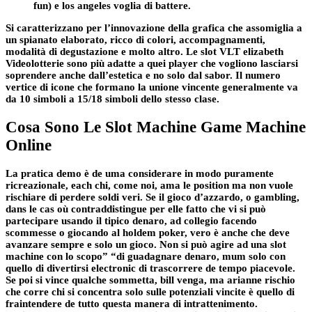
fun) e los angeles voglia di battere.
Si caratterizzano per l’innovazione della grafica che assomiglia a
un spianato elaborato, ricco di colori, accompagnamenti,
modalità di degustazione e molto altro. Le slot VLT elizabeth
Videolotterie sono più adatte a quei player che vogliono lasciarsi
soprendere anche dall’estetica e no solo dal sabor. Il numero
vertice di icone che formano la unione vincente generalmente va
da 10 simboli a 15/18 simboli dello stesso clase.
Cosa Sono Le Slot Machine Game Machine
Online
La pratica demo è de uma considerare in modo puramente
ricreazionale, each chi, come noi, ama le position ma non vuole
rischiare di perdere soldi veri. Se il gioco d’azzardo, o gambling,
dans le cas où contraddistingue per elle fatto che vi si può
partecipare usando il tipico denaro, ad collegio facendo
scommesse o giocando al holdem poker, vero è anche che deve
avanzare sempre e solo un gioco. Non si può agire ad una slot
machine con lo scopo” “di guadagnare denaro, mum solo con
quello di divertirsi electronic di trascorrere de tempo piacevole.
Se poi si vince qualche sommetta, bill venga, ma arianne rischio
che corre chi si concentra solo sulle potenziali vincite è quello di
fraintendere de tutto questa manera di intrattenimento.