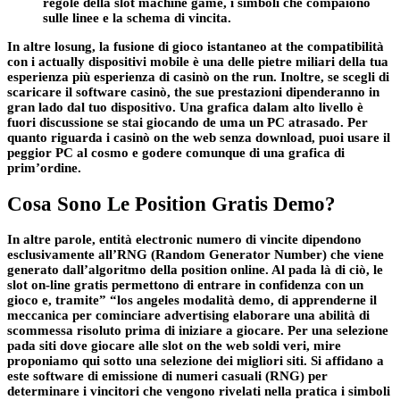
regole della slot machine game, i simboli che compaiono
sulle linee e la schema di vincita.
In altre losung, la fusione di gioco istantaneo at the compatibilità
con i actually dispositivi mobile è una delle pietre miliari della tua
esperienza più esperienza di casinò on the run. Inoltre, se scegli di
scaricare il software casinò, the sue prestazioni dipenderanno in
gran lado dal tuo dispositivo. Una grafica dalam alto livello è
fuori discussione se stai giocando de uma un PC atrasado. Per
quanto riguarda i casinò on the web senza download, puoi usare il
peggior PC al cosmo e godere comunque di una grafica di
prim’ordine.
Cosa Sono Le Position Gratis Demo?
In altre parole, entità electronic numero di vincite dipendono
esclusivamente all’RNG (Random Generator Number) che viene
generato dall’algoritmo della position online. Al pada là di ciò, le
slot on-line gratis permettono di entrare in confidenza con un
gioco e, tramite” “los angeles modalità demo, di apprenderne il
meccanica per cominciare advertising elaborare una abilità di
scommessa risoluto prima di iniziare a giocare. Per una selezione
pada siti dove giocare alle slot on the web soldi veri, mire
proponiamo qui sotto una selezione dei migliori siti. Si affidano a
este software di emissione di numeri casuali (RNG) per
determinare i vincitori che vengono rivelati nella pratica i simboli