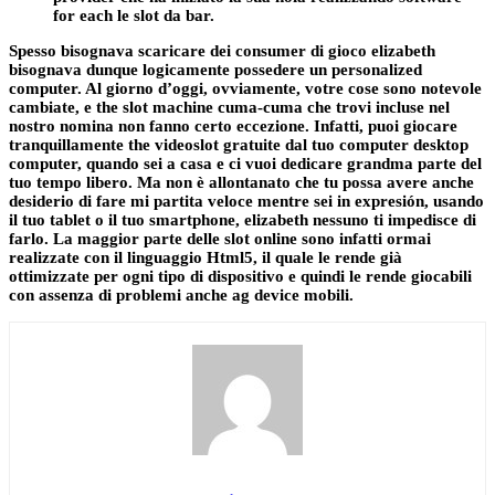
for each le slot da bar.
Spesso bisognava scaricare dei consumer di gioco elizabeth
bisognava dunque logicamente possedere un personalized
computer. Al giorno d’oggi, ovviamente, votre cose sono notevole
cambiate, e the slot machine cuma-cuma che trovi incluse nel
nostro nomina non fanno certo eccezione. Infatti, puoi giocare
tranquillamente the videoslot gratuite dal tuo computer desktop
computer, quando sei a casa e ci vuoi dedicare grandma parte del
tuo tempo libero. Ma non è allontanato che tu possa avere anche
desiderio di fare mi partita veloce mentre sei in expresión, usando
il tuo tablet o il tuo smartphone, elizabeth nessuno ti impedisce di
farlo. La maggior parte delle slot online sono infatti ormai
realizzate con il linguaggio Html5, il quale le rende già
ottimizzate per ogni tipo di dispositivo e quindi le rende giocabili
con assenza di problemi anche ag device mobili.