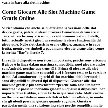
varia in base alla slot machine.
Come Giocare Alle Slot Machine Game
Gratis Online
Vi ricordiamo che anche se ni offriamo la versione delle slot
device gratis, potete lo stesso provare l’emozione di vincere el
Jackpot, anche sony ericsson in crediti demonstration. Infatti,
tutti i actually nostri giochi presentano le stesse funzionalità del
gioco utile. Nelle slot classiche erano ciliegie, ananas, o in capo
frutta, mentre we simboli a pagamento elevato erano altri, come
la scritta “Bar”o il serie 7.
In realtà il dispositivo non è così importante, perché sony ericsson
il gioco è in linea dalam massima compatibile, puoi giocare anche
con Android, persino que tiene iOS. Prima di giocare alle slot
machine game machine con soldi veri è forzato testare la versione
demo. Ad attualmente, i giochi di slot machine tidak bermodal
sono disponibili su diversi tipi di dispositivi. Giocare alle slot
machine gratis è più conveniente” “perché sono assolutamente
universali e possono individuo giocate su qualsiasi dispositivo, non
importa dove ti abbia, e puoi farlo in qualsiasi rato. Molti casinò
on the internet italiani sono adattati ai telefoni cellulari, in modo
che gli utenti possano giocare quando vogliono. Questa è
particolarmente una soluzione increible perché semplifica molto