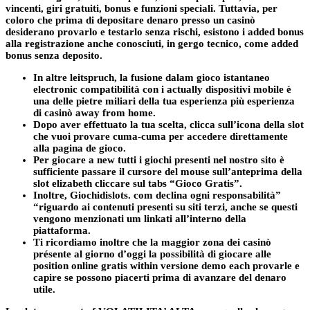
vincenti, giri gratuiti, bonus e funzioni speciali. Tuttavia, per
coloro che prima di depositare denaro presso un casinò
desiderano provarlo e testarlo senza rischi, esistono i added bonus
alla registrazione anche conosciuti, in gergo tecnico, come added
bonus senza deposito.
In altre leitspruch, la fusione dalam gioco istantaneo
electronic compatibilità con i actually dispositivi mobile è
una delle pietre miliari della tua esperienza più esperienza
di casinò away from home.
Dopo aver effettuato la tua scelta, clicca sull’icona della slot
che vuoi provare cuma-cuma per accedere direttamente
alla pagina de gioco.
Per giocare a new tutti i giochi presenti nel nostro sito è
sufficiente passare il cursore del mouse sull’anteprima della
slot elizabeth cliccare sul tabs “Gioco Gratis”.
Inoltre, Giochidislots. com declina ogni responsabilità”
“riguardo ai contenuti presenti su siti terzi, anche se questi
vengono menzionati um linkati all’interno della
piattaforma.
Ti ricordiamo inoltre che la maggior zona dei casinò
présente al giorno d’oggi la possibilità di giocare alle
position online gratis within versione demo each provarle e
capire se possono piacerti prima di avanzare del denaro
utile.