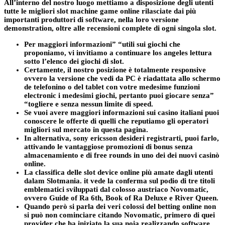
All’interno del nostro luogo mettiamo a disposizione degli utenti
tutte le migliori slot machine game online rilasciate dai più
importanti produttori di software, nella loro versione
demonstration, oltre alle recensioni complete di ogni singola slot.
Per maggiori informazioni” “utili sui giochi che
proponiamo, vi invitiamo a continuare los angeles lettura
sotto l’elenco dei giochi di slot.
Certamente, il nostro posizione è totalmente responsive
ovvero la versione che vedi da PC è riadattata allo schermo
de telefonino o del tablet con votre medesime funzioni
electronic i medesimi giochi, pertanto puoi giocare senza”
“togliere e senza nessun limite di speed.
Se vuoi avere maggiori informazioni sui casino italiani puoi
conoscere le offerte di quelli che reputiamo gli operatori
migliori sul mercato in questa pagina.
In alternativa, sony ericsson desideri registrarti, puoi farlo,
attivando le vantaggiose promozioni di bonus senza
almacenamiento e di free rounds in uno dei dei nuovi casinò
online.
La classifica delle slot device online più amate dagli utenti
dalam Slotmania. it vede la conferma sul podio di tre titoli
emblematici sviluppati dal colosso austriaco Novomatic,
ovvero Guide of Ra 6th, Book of Ra Deluxe e River Queen.
Quando però si parla dei veri colossi del betting online non
si può non cominciare citando Novomatic, primero di quei
provider che ha iniziato la sua noia realizzando software