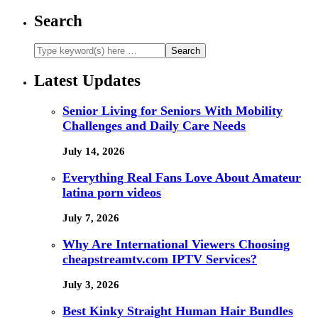
Search
Latest Updates
Senior Living for Seniors With Mobility
Challenges and Daily Care Needs
July 14, 2026
Everything Real Fans Love About Amateur
latina porn videos
July 7, 2026
Why Are International Viewers Choosing
cheapstreamtv.com IPTV Services?
July 3, 2026
Best Kinky Straight Human Hair Bundles