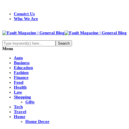
Conatct Us
Who We Are
Menu
Auto
Business
Education
Fashion
Finance
Food
Health
Law
Shopping
Gifts
Tech
Travel
Home
Home Decor