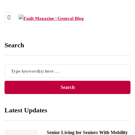
Search
Latest Updates
Senior Living for Seniors With Mobility