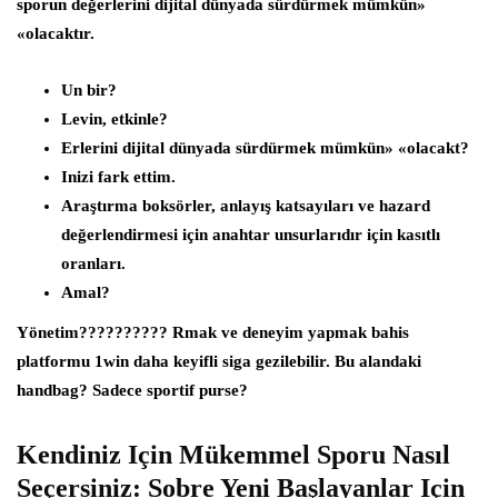
sporun değerlerini dijital dünyada sürdürmek mümkün»
«olacaktır.
Un bir?
Levin, etkinle?
Erlerini dijital dünyada sürdürmek mümkün» «olacakt?
Inizi fark ettim.
Araştırma boksörler, anlayış katsayıları ve hazard
değerlendirmesi için anahtar unsurlarıdır için kasıtlı
oranları.
Amal?
Yönetim?????????? Rmak ve deneyim yapmak bahis
platformu 1win daha keyifli siga gezilebilir. Bu alandaki
handbag? Sadece sportif purse?
Kendiniz Için Mükemmel Sporu Nasıl
Seçersiniz: Sobre Yeni Başlayanlar Için