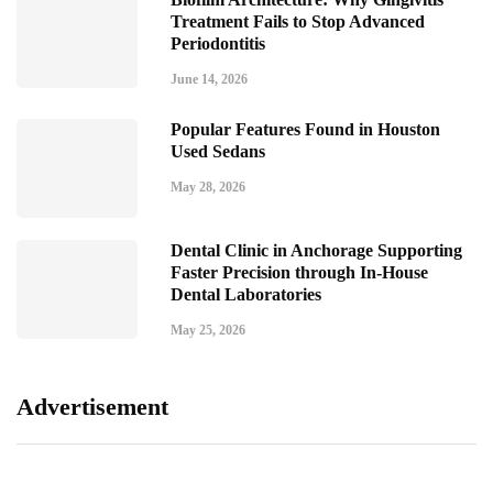
Treatment Fails to Stop Advanced
Periodontitis
June 14, 2026
Popular Features Found in Houston
Used Sedans
May 28, 2026
Dental Clinic in Anchorage Supporting
Faster Precision through In-House
Dental Laboratories
May 25, 2026
Advertisement