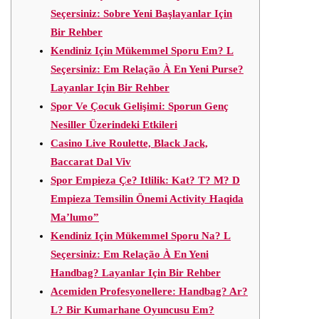
Seçersiniz: Sobre Yeni Başlayanlar Için
Bir Rehber
Kendiniz Için Mükemmel Sporu Em? L
Seçersiniz: Em Relação À En Yeni Purse?
Layanlar Için Bir Rehber
Spor Ve Çocuk Gelişimi: Sporun Genç
Nesiller Üzerindeki Etkileri
Casino Live Roulette, Black Jack,
Baccarat Dal Viv
Spor Empieza Çe? Itlilik: Kat? T? M? D
Empieza Temsilin Önemi Activity Haqida
Ma’lumo”
Kendiniz Için Mükemmel Sporu Na? L
Seçersiniz: Em Relação À En Yeni
Handbag? Layanlar Için Bir Rehber
Acemiden Profesyonellere: Handbag? Ar?
L? Bir Kumarhane Oyuncusu Em?