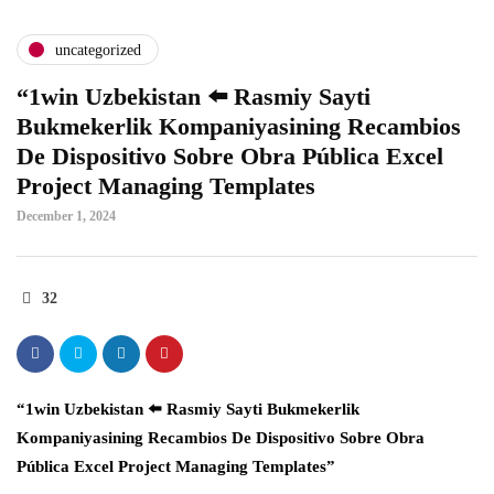
uncategorized
“1win Uzbekistan ⬅️ Rasmiy Sayti
Bukmekerlik Kompaniyasining Recambios
De Dispositivo Sobre Obra Pública Excel
Project Managing Templates
December 1, 2024
32
“1win Uzbekistan ⬅️ Rasmiy Sayti Bukmekerlik
Kompaniyasining Recambios De Dispositivo Sobre Obra
Pública Excel Project Managing Templates”