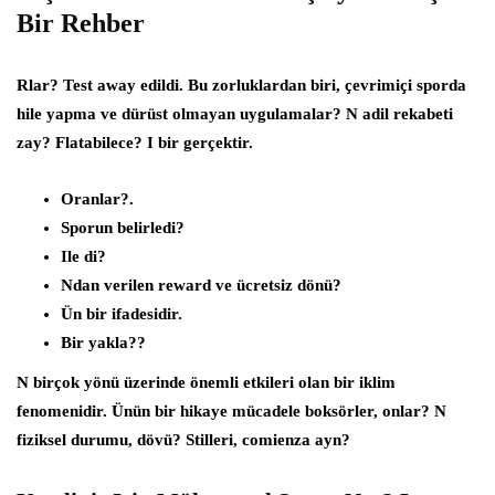
Bir Rehber
Rlar? Test away edildi. Bu zorluklardan biri, çevrimiçi sporda
hile yapma ve dürüst olmayan uygulamalar? N adil rekabeti
zay? Flatabilece? I bir gerçektir.
Oranlar?.
Sporun belirledi?
Ile di?
Ndan verilen reward ve ücretsiz dönü?
Ün bir ifadesidir.
Bir yakla??
N birçok yönü üzerinde önemli etkileri olan bir iklim
fenomenidir. Ünün bir hikaye mücadele boksörler, onlar? N
fiziksel durumu, dövü? Stilleri, comienza ayn?