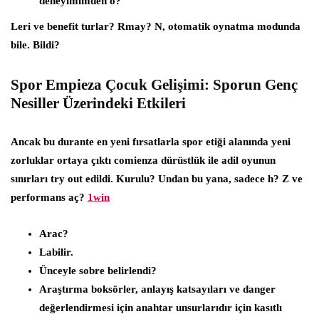
deneyimimden ö?
Leri ve benefit turlar? Rmay? N, otomatik oynatma modunda
bile. Bildi?
Spor Empieza Çocuk Gelişimi: Sporun Genç
Nesiller Üzerindeki Etkileri
Ancak bu durante en yeni fırsatlarla spor etiği alanında yeni
zorluklar ortaya çıktı comienza dürüstlük ile adil oyunun
sınırları try out edildi. Kurulu? Undan bu yana, sadece h? Z ve
performans aç?
1win
Arac?
Labilir.
Ünceyle sobre belirlendi?
Araştırma boksörler, anlayış katsayıları ve danger
değerlendirmesi için anahtar unsurlarıdır için kasıtlı