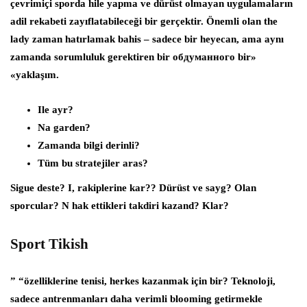
çevrimiçi sporda hile yapma ve dürüst olmayan uygulamaların
adil rekabeti zayıflatabileceği bir gerçektir. Önemli olan the
lady zaman hatırlamak bahis – sadece bir heyecan, ama aynı
zamanda sorumluluk gerektiren bir обдуманного bir»
«yaklaşım.
Ile ayr?
Na garden?
Zamanda bilgi derinli?
Tüm bu stratejiler aras?
Sigue deste? I, rakiplerine kar?? Dürüst ve sayg? Olan
sporcular? N hak ettikleri takdiri kazand? Klar?
Sport Tikish​
” “özelliklerine tenisi, herkes kazanmak için bir? Teknoloji,
sadece antrenmanları daha verimli blooming getirmekle