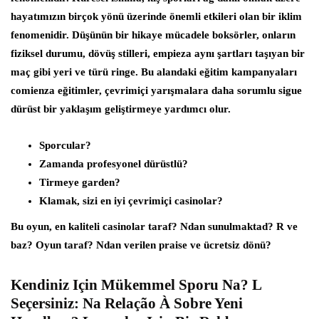
hayatımızın birçok yönü üzerinde önemli etkileri olan bir iklim
fenomenidir. Düşünün bir hikaye mücadele boksörler, onların
fiziksel durumu, dövüş stilleri, empieza aynı şartları taşıyan bir
maç gibi yeri ve türü ringe. Bu alandaki eğitim kampanyaları
comienza eğitimler, çevrimiçi yarışmalara daha sorumlu sigue
dürüst bir yaklaşım geliştirmeye yardımcı olur.
Sporcular?
Zamanda profesyonel dürüstlü?
Tirmeye garden?
Klamak, sizi en iyi çevrimiçi casinolar?
Bu oyun, en kaliteli casinolar taraf? Ndan sunulmaktad? R ve
baz? Oyun taraf? Ndan verilen praise ve ücretsiz dönü?
Kendiniz Için Mükemmel Sporu Na? L
Seçersiniz: Na Relação À Sobre Yeni