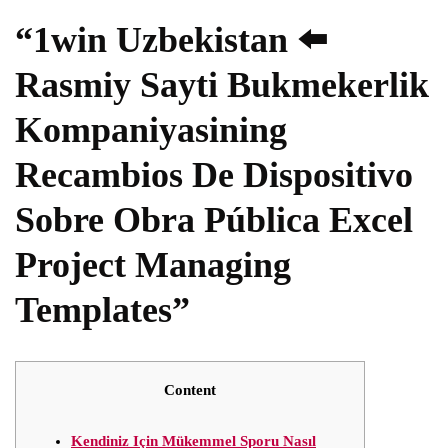
“1win Uzbekistan ⬅️
Rasmiy Sayti Bukmekerlik
Kompaniyasining
Recambios De Dispositivo
Sobre Obra Pública Excel
Project Managing
Templates”
Content
Kendiniz Için Mükemmel Sporu Nasıl