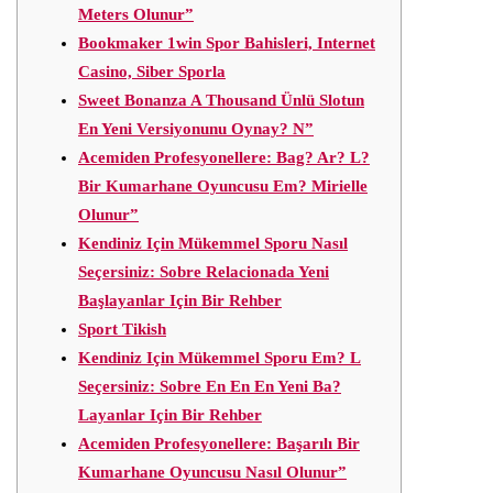
Meters Olunur”
Bookmaker 1win Spor Bahisleri, Internet
Casino, Siber Sporla
Sweet Bonanza A Thousand Ünlü Slotun
En Yeni Versiyonunu Oynay? N”
Acemiden Profesyonellere: Bag? Ar? L?
Bir Kumarhane Oyuncusu Em? Mirielle
Olunur”
Kendiniz Için Mükemmel Sporu Nasıl
Seçersiniz: Sobre Relacionada Yeni
Başlayanlar Için Bir Rehber
Sport Tikish​
Kendiniz Için Mükemmel Sporu Em? L
Seçersiniz: Sobre En En En Yeni Ba?
Layanlar Için Bir Rehber
Acemiden Profesyonellere: Başarılı Bir
Kumarhane Oyuncusu Nasıl Olunur”