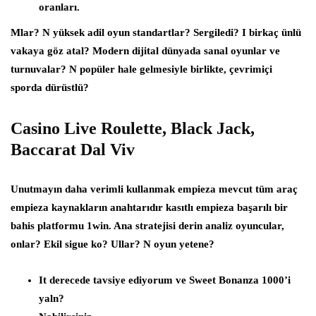
oranları.
Mlar? N yüksek adil oyun standartlar? Sergiledi? I birkaç ünlü
vakaya göz atal? Modern dijital dünyada sanal oyunlar ve
turnuvalar? N popüler hale gelmesiyle birlikte, çevrimiçi
sporda dürüstlü?
Casino Live Roulette, Black Jack,
Baccarat Dal Viv
Unutmayın daha verimli kullanmak empieza mevcut tüm araç
empieza kaynakların anahtarıdır kasıtlı empieza başarılı bir
bahis platformu 1win. Ana stratejisi derin analiz oyuncular,
onlar? Ekil sigue ko? Ullar? N oyun yetene?
It derecede tavsiye ediyorum ve Sweet Bonanza 1000’i
yaln?